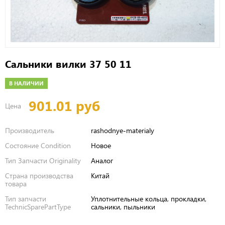
Сальники вилки 37 50 11
В НАЛИЧИИ
901.01 руб
Цена
Производитель
rashodnye-materialy
Состояние Condition
Новое
Тип Запчасти Originality
Аналог
Страна производства
Китай
товара
Тип запчасти
Уплотнительные кольца, прокладки,
TechnicSparePartType
сальники, пыльники