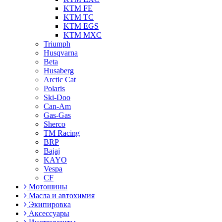
KTM FE
KTM TC
KTM EGS
KTM MXC
Triumph
Husqvarna
Beta
Husaberg
Arctic Cat
Polaris
Ski-Doo
Can-Am
Gas-Gas
Sherco
TM Racing
BRP
Bajaj
KAYO
Vespa
CF
Мотошины
Масла и автохимия
Экипировка
Аксессуары