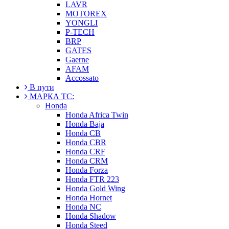
LAVR
MOTOREX
YONGLI
P-TECH
BRP
GATES
Gaerne
AFAM
Accossato
В пути
МАРКА ТС:
Honda
Honda Africa Twin
Honda Baja
Honda CB
Honda CBR
Honda CRF
Honda CRM
Honda Forza
Honda FTR 223
Honda Gold Wing
Honda Hornet
Honda NC
Honda Shadow
Honda Steed