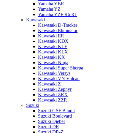
Yamaha YBR
Yamaha YZ
Yamaha YZF R6 R1
Kawasaki
Kawasaki D-Tracker
Kawasaki Eliminator
Kawasaki ER
Kawasaki KDX
Kawasaki KLE
Kawasaki KLX
Kawasaki KX
Kawasaki Ninja
Kawasaki Super Sherpa
Kawasaki Versys
Kawasaki VN Vulcan
Kawasaki Z
Kawasaki Zephyr
Kawasaki ZRX
Kawasaki ZZR
Suzuki
Suzuki GSF Bandit
Suzuki Boulevard
Suzuki Djebel
Suzuki DR
Suzuki DR-Z