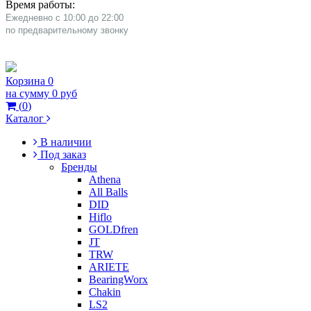
Время работы:
Ежедневно с 10:00 до 22:00
​по предварительному звонку
Корзина
0
на сумму
0 руб
(
0
)
Каталог
В наличии
Под заказ
Бренды
Athena
All Balls
DID
Hiflo
GOLDfren
JT
TRW
ARIETE
BearingWorx
Chakin
LS2