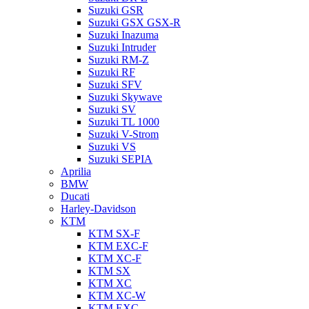
Suzuki GSR
Suzuki GSX GSX-R
Suzuki Inazuma
Suzuki Intruder
Suzuki RM-Z
Suzuki RF
Suzuki SFV
Suzuki Skywave
Suzuki SV
Suzuki TL 1000
Suzuki V-Strom
Suzuki VS
Suzuki SEPIA
Aprilia
BMW
Ducati
Harley-Davidson
KTM
KTM SX-F
KTM EXC-F
KTM XC-F
KTM SX
KTM XC
KTM XC-W
KTM EXC