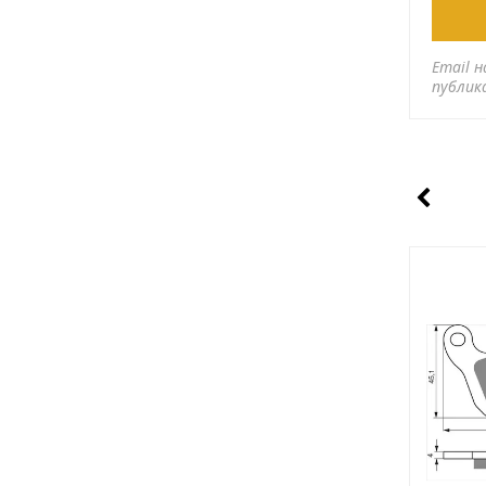
Email н
публик