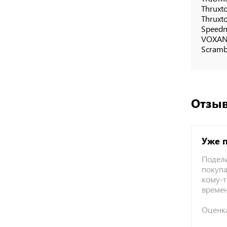
Thruxt
Thruxto
Speedm
VOXA
Scramb
Отзыв
Уже 
Подели
покупа
кому-т
време
Оценк