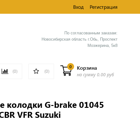
Вход
Регистрация
По согласованным заказам:
Новосибирская область г.Обь, Проспект
Мозжерина, 5к8​
0
Корзина
(0)
(0)
на сумму
0.00 руб
 колодки G-brake 01045
CBR VFR Suzuki