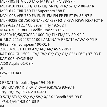
ML7-405 NTV 650 J/ K/ M/ P/ S/ T/ V 88-97 F
L7-P10 NX 650 J/ K/ L/ LII/ M/ N/ P/ R/ S/ T/ V 88-97 R
MS9-612 CBR 750 FJ ' Superaero ' 88 F
MV4-008 VFR 750 FJ/ FK FL FM FN FP FR FT FV 88-97 F
ML7-922B CB 750 F2N/ F2R/ F2S/ F2T/ F2V/ F2W/ F2X/ F2Y F
S9-612 / F21 ' CB Seven fifty ' 92-02 F
T4-670 PC 800 ' Pacific Coast ' 89-97 F
21820/40/50/70CBR 1000 FK/ FL/ FM/ FN 89-92 F
6-ML7-921/922ST 1100 L/ M/ N/ P/ R/ S/ T/ V/ W/ X/ Y1 F
8482 ' Pan European ' 90-01 F
21860/70 ST 1100 AN/ AP/ AR/ AS 92-95 F
KAZ-004 GL 1500 ' CV/ CW/ CX/ CY/ C1/ C2 ' ( F6C ) 97-03 F
-KAZ-006 HYOSUNG
/250 Aqulia 01-03 F
OT
 125/600 04 F
I
R/ S/ T ' Impulse Type ' 94-96 F
 RP/ RR/ VR/ RT/ RVT/ RV-V (GK78A) 93-97 F
 RP/ RR/ RS/ RT/ RV 93-97 F
 S/ T/ ST/ V/ SV/ W/ SW/ X/ SX ' Bandit ' 95-99 F
 K3/K4/AK4/K5 02-05 F
PH