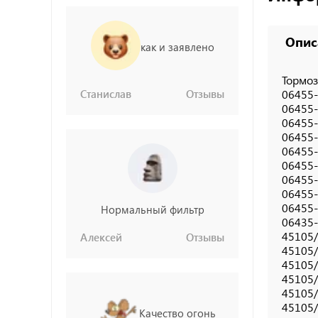
Опис
как и заявлено
Тормоз
Станислав
Отзывы
06455-
06455-
06455-
06455
06455-
06455-
06455-
06455-
06455-
Нормальный фильтр
06435-
45105/
Алексей
Отзывы
45105/
45105/
45105/
45105/
45105/
Качество огонь