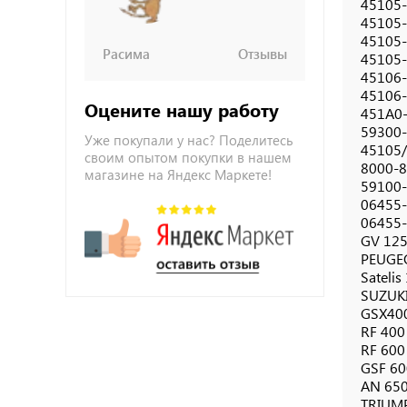
45105-
45105-M
45105-
Расима
Отзывы
45105-
45106-
45106-M
Оцените нашу работу
451A0-M
59300-
Уже покупали у нас? Поделитесь
45105/
своим опытом покупки в нашем
8000-8
магазине на Яндекс Маркете!
59100-
06455-
06455
GV 125
PEUGE
Satelis
SUZUK
GSX400 
RF 400
RF 600
GSF 600
AN 650
TRIUM