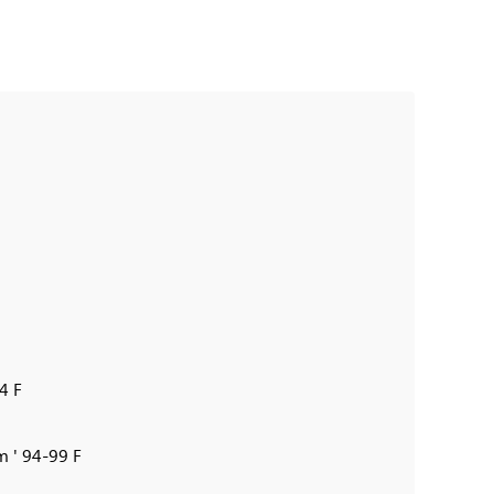
4 F
 ' 94-99 F