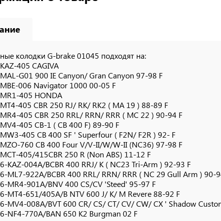
ание
ные колодки G-brake 01045 подходят на:
KAZ-405 CAGIVA
MAL-G01 900 IE Canyon/ Gran Canyon 97-98 F
MBE-006 Navigator 1000 00-05 F
-MR1-405 HONDA
MT4-405 CBR 250 RJ/ RK/ RK2 ( MA 19 ) 88-89 F
MR4-405 CBR 250 RRL/ RRN/ RRR ( MC 22 ) 90-94 F
MV4-405 CB-1 ( CB 400 F) 89-90 F
MW3-405 CB 400 SF ' Superfour ( F2N/ F2R ) 92- F
MZO-760 CB 400 Four V/V-II/W/W-II (NC36) 97-98 F
MCT-405/415CBR 250 R (Non ABS) 11-12 F
6-KAZ-004A/BCBR 400 RRJ/ K ( NC23 Tri-Arm ) 92-93 F
6-ML7-922A/BCBR 400 RRL/ RRN/ RRR ( NC 29 Gull Arm ) 90-9
6-MR4-901A/BNV 400 CS/CV 'Steed' 95-97 F
6-MT4-651/405A/B NTV 600 J/ K/ M Revere 88-92 F
6-MV4-008A/BVT 600 CR/ CS/ CT/ CV/ CW/ CX ' Shadow Custom
6-NF4-770A/BAN 650 K2 Burgman 02 F