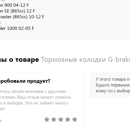
on 900 04-12 F
n SE (865cc) 12 F
aster (865cc) 10-12 F
N
ler 1000 02-05 F
ы о товаре
Тормозные колодки G-brak
У этого товара п
пробовали продукт?
Будьте первыми,
кому-то с выбо
тесь своим мнением с другими
телями. Ваш отзыв может помочь
о в выборе. Это не займет много
ни!
а