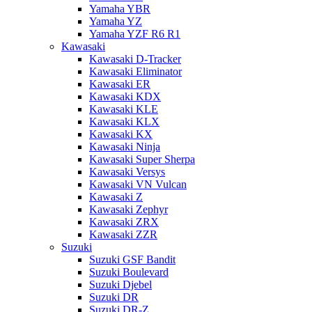
Yamaha YBR
Yamaha YZ
Yamaha YZF R6 R1
Kawasaki
Kawasaki D-Tracker
Kawasaki Eliminator
Kawasaki ER
Kawasaki KDX
Kawasaki KLE
Kawasaki KLX
Kawasaki KX
Kawasaki Ninja
Kawasaki Super Sherpa
Kawasaki Versys
Kawasaki VN Vulcan
Kawasaki Z
Kawasaki Zephyr
Kawasaki ZRX
Kawasaki ZZR
Suzuki
Suzuki GSF Bandit
Suzuki Boulevard
Suzuki Djebel
Suzuki DR
Suzuki DR-Z