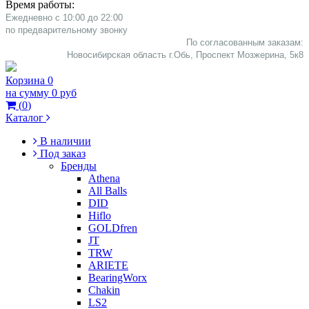
Время работы:
Ежедневно с 10:00 до 22:00
​по предварительному звонку
По согласованным заказам:
Новосибирская область г.Обь, Проспект Мозжерина, 5к8​
Корзина
0
на сумму
0 руб
(
0
)
Каталог
В наличии
Под заказ
Бренды
Athena
All Balls
DID
Hiflo
GOLDfren
JT
TRW
ARIETE
BearingWorx
Chakin
LS2