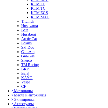
KTM FE
KTM TC
KTM EGS
KTM MXC
Triumph
Husqvarna
Beta
Husaberg
Arctic Cat
Polaris
Ski-Doo
Can-Am
Gas-Gas
Sherco
TM Racing
BRP
Bajaj
KAYO
Vespa
CF
Мотошины
Масла и автохимия
Экипировка
Аксессуары