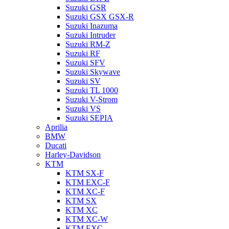
Suzuki GSR
Suzuki GSX GSX-R
Suzuki Inazuma
Suzuki Intruder
Suzuki RM-Z
Suzuki RF
Suzuki SFV
Suzuki Skywave
Suzuki SV
Suzuki TL 1000
Suzuki V-Strom
Suzuki VS
Suzuki SEPIA
Aprilia
BMW
Ducati
Harley-Davidson
KTM
KTM SX-F
KTM EXC-F
KTM XC-F
KTM SX
KTM XC
KTM XC-W
KTM EXC