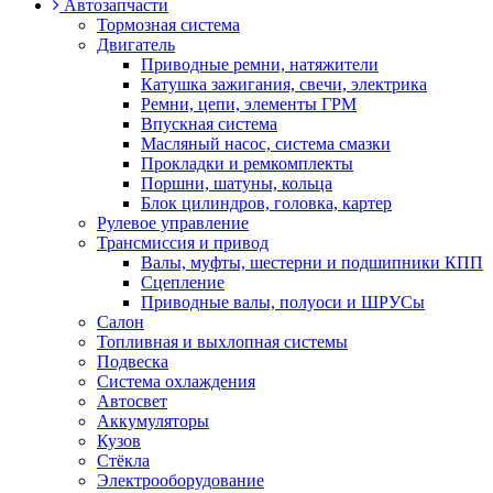
Автозапчасти
Тормозная система
Двигатель
Приводные ремни, натяжители
Катушка зажигания, свечи, электрика
Ремни, цепи, элементы ГРМ
Впускная система
Масляный насос, система смазки
Прокладки и ремкомплекты
Поршни, шатуны, кольца
Блок цилиндров, головка, картер
Рулевое управление
Трансмиссия и привод
Валы, муфты, шестерни и подшипники КПП
Сцепление
Приводные валы, полуоси и ШРУСы
Салон
Топливная и выхлопная системы
Подвеска
Система охлаждения
Автосвет
Аккумуляторы
Кузов
Стёкла
Электрооборудование