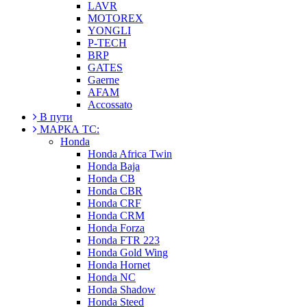
LAVR
MOTOREX
YONGLI
P-TECH
BRP
GATES
Gaerne
AFAM
Accossato
В пути
МАРКА ТС:
Honda
Honda Africa Twin
Honda Baja
Honda CB
Honda CBR
Honda CRF
Honda CRM
Honda Forza
Honda FTR 223
Honda Gold Wing
Honda Hornet
Honda NC
Honda Shadow
Honda Steed