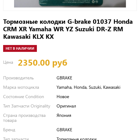
Тормозные колодки G-brake 01037 Honda
CRM XR Yamaha WR YZ Suzuki DR-Z RM
Kawasaki KLX KX
НЕТ В НАЛИЧИИ
2350.00 руб
Цена
Производитель
GBRAKE
Марка мотоцикла
Yamaha, Honda, Suzuki, Kawasaki
Состояние Condition
Новое
Тип Запчасти Originality
Оригинал
Страна производства
Япония
товара
Бренд
GBRAKE
Тип запчасти
Тормозные колодки