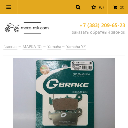
(0)
(
0
)
+7 (383) 209-65-23
заказать обратный звонок
Главная
МАРКА ТС:
Yamaha
Yamaha YZ