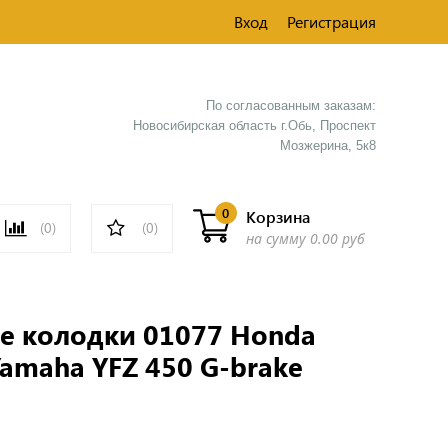
Вход
Регистрация
По согласованным заказам:
Новосибирская область г.Обь, Проспект
Мозжерина, 5к8​
0
Корзина
(0)
(0)
на сумму
0.00 руб
е колодки 01077 Honda
Yamaha YFZ 450 G-brake