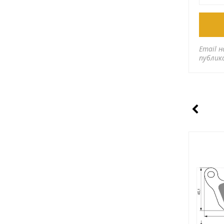
Email н
публик