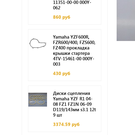
11351-00-00 000Y-
062
860 руб
Yamaha YZF600R,
FZR600/400, FZS600,
FZ400 прокладка
крышки стартера
4TV-15461-00 000Y-
003
430 руб
Диски сцепления
Yamaha YZF R1 04-
08 FZ1 FZ1N 06-09
D119/143мм s3.1 12t
9 шт
3374.59 руб