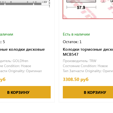
наличии
Есть в наличии
: 5
Остаток: 1
ные колодки дисковые
Колодки тормозные диск
MCB547
дитель:
GOLDfren
Производитель:
TRW
е Condition:
Новое
Состояние Condition:
Новое
асти Originality:
Оригинал
Тип Запчасти Originality:
Ориги
руб
3308.50 руб
В КОРЗИНУ
В КОРЗИНУ