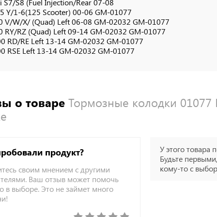
 S7/S8 (Fuel Injection/Rear 07-08
5 Y/1-6(125 Scooter) 00-06 GM-01077
0 V/W/X/ (Quad) Left 06-08 GM-02032 GM-01077
0 RY/RZ (Quad) Left 09-14 GM-02032 GM-01077
0 RD/RE Left 13-14 GM-02032 GM-01077
0 RSE Left 13-14 GM-02032 GM-01077
ы о товаре
Тормозные колодки 01077 
ke
У этого товара п
пробовали продукт?
Будьте первыми,
кому-то с выбо
тесь своим мнением с другими
телями. Ваш отзыв может помочь
о в выборе. Это не займет много
ни!