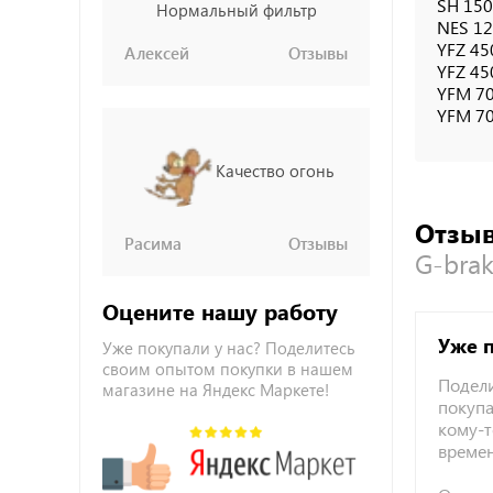
SH 150i
Нормальный фильтр
NES 12
YFZ 45
Алексей
Отзывы
YFZ 45
YFM 70
YFM 70
Качество огонь
Отзыв
Расима
Отзывы
G-bra
Оцените нашу работу
Уже 
Уже покупали у нас? Поделитесь
своим опытом покупки в нашем
Подели
магазине на Яндекс Маркете!
покупа
кому-т
време