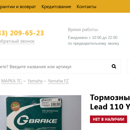
арантии и возврат
Кредитование
Контакты
Время работы:
83) 209-65-23
Ежедневно с 10:00 до 22:00
 обратный звонок
​по предварительному звонку
МАРКА ТС:
Yamaha
Yamaha FZ
Тормозны
Lead 110 
НЕТ В НАЛИЧИИ