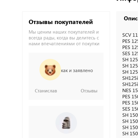
Опис
Отзывы покупателей
Мы ценим наших покупателей и
SCV 11
всегда рады, когда вы делитесь с
PES 12
нами впечатлениями от покупки
PES 12
SES 12
SH 125
SH 125 
как и заявлено
SH 125i
SH125i 
SH125i 
NES 15
Станислав
Отзывы
PES 15
PES 15
SES 15
SH 150
SH 150i
SH 150i
SH 150i