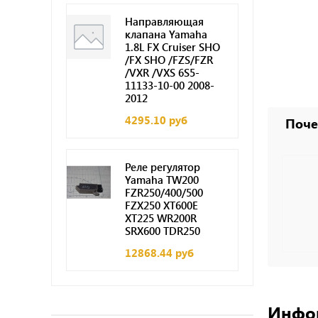
Направляющая
клапана Yamaha
1.8L FX Cruiser SHO
/FX SHO /FZS/FZR
/VXR /VXS 6S5-
11133-10-00 2008-
2012
4295.10 руб
Поче
Реле регулятор
Yamaha TW200
FZR250/400/500
FZX250 XT600E
XT225 WR200R
SRX600 TDR250
12868.44 руб
Инфо