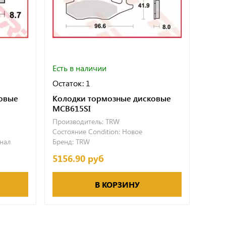
Есть в наличии
Есть 
Остаток: 1
Остат
овые
Колодки тормозные дисковые
Торм
MCB615SI
Off-
Производитель:
TRW
Произ
Состояние Condition:
Новое
Состо
нал
Бренд:
TRW
Бренд
5156.90 руб
3540
В КОРЗИНУ