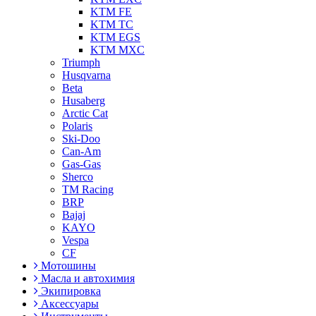
KTM FE
KTM TC
KTM EGS
KTM MXC
Triumph
Husqvarna
Beta
Husaberg
Arctic Cat
Polaris
Ski-Doo
Can-Am
Gas-Gas
Sherco
TM Racing
BRP
Bajaj
KAYO
Vespa
CF
Мотошины
Масла и автохимия
Экипировка
Аксессуары