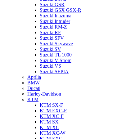
Suzuki GSR
Suzuki GSX GSX-R
Suzuki Inazuma
Suzuki Intruder
Suzuki RM-Z
Suzuki RF
Suzuki SFV
Suzuki Skywave
Suzuki SV
Suzuki TL 1000
Suzuki V-Strom
Suzuki VS
Suzuki SEPIA
Aprilia
BMW
Ducati
Harley-Davidson
KTM
KTM SX-F
KTM EXC-F
KTM XC-F
KTM SX
KTM XC
KTM XC-W
KTM EXC