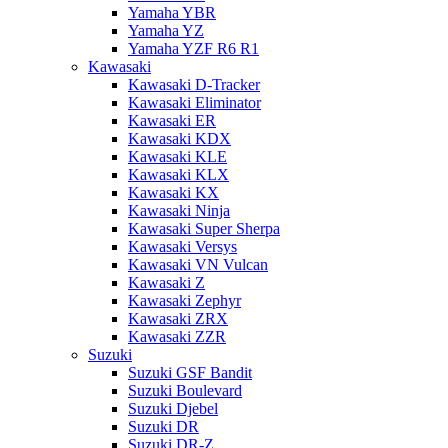
Yamaha YBR
Yamaha YZ
Yamaha YZF R6 R1
Kawasaki
Kawasaki D-Tracker
Kawasaki Eliminator
Kawasaki ER
Kawasaki KDX
Kawasaki KLE
Kawasaki KLX
Kawasaki KX
Kawasaki Ninja
Kawasaki Super Sherpa
Kawasaki Versys
Kawasaki VN Vulcan
Kawasaki Z
Kawasaki Zephyr
Kawasaki ZRX
Kawasaki ZZR
Suzuki
Suzuki GSF Bandit
Suzuki Boulevard
Suzuki Djebel
Suzuki DR
Suzuki DR-Z