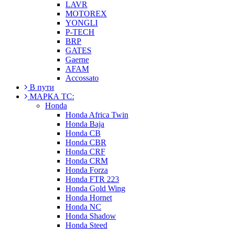
LAVR
MOTOREX
YONGLI
P-TECH
BRP
GATES
Gaerne
AFAM
Accossato
В пути
МАРКА ТС:
Honda
Honda Africa Twin
Honda Baja
Honda CB
Honda CBR
Honda CRF
Honda CRM
Honda Forza
Honda FTR 223
Honda Gold Wing
Honda Hornet
Honda NC
Honda Shadow
Honda Steed