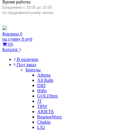
Время работы:
Ежедневно с 10:00 до 22:00
​по предварительному звонку
Корзина
0
на сумму
0 руб
(
0
)
Каталог
В наличии
Под заказ
Бренды
Athena
All Balls
DID
Hiflo
GOLDfren
JT
TRW
ARIETE
BearingWorx
Chakin
LS2