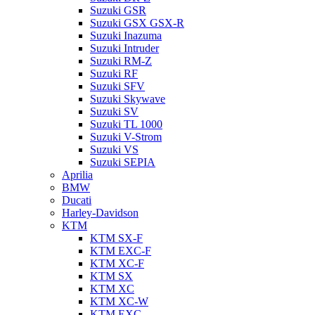
Suzuki GSR
Suzuki GSX GSX-R
Suzuki Inazuma
Suzuki Intruder
Suzuki RM-Z
Suzuki RF
Suzuki SFV
Suzuki Skywave
Suzuki SV
Suzuki TL 1000
Suzuki V-Strom
Suzuki VS
Suzuki SEPIA
Aprilia
BMW
Ducati
Harley-Davidson
KTM
KTM SX-F
KTM EXC-F
KTM XC-F
KTM SX
KTM XC
KTM XC-W
KTM EXC