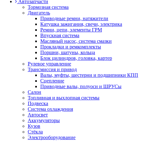
Автозапчасти
Тормозная система
Двигатель
Приводные ремни, натяжители
Катушка зажигания, свечи, электрика
Ремни, цепи, элементы ГРМ
Впускная система
Масляный насос, система смазки
Прокладки и ремкомплекты
Поршни, шатуны, кольца
Блок цилиндров, головка, картер
Рулевое управление
Трансмиссия и привод
Валы, муфты, шестерни и подшипники КПП
Сцепление
Приводные валы, полуоси и ШРУСы
Салон
Топливная и выхлопная системы
Подвеска
Система охлаждения
Автосвет
Аккумуляторы
Кузов
Стёкла
Электрооборудование