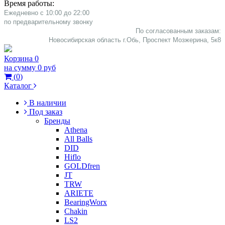
Время работы:
Ежедневно с 10:00 до 22:00
​по предварительному звонку
По согласованным заказам:
Новосибирская область г.Обь, Проспект Мозжерина, 5к8​
Корзина
0
на сумму
0 руб
(
0
)
Каталог
В наличии
Под заказ
Бренды
Athena
All Balls
DID
Hiflo
GOLDfren
JT
TRW
ARIETE
BearingWorx
Chakin
LS2