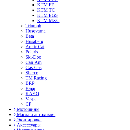
KTM FE
KTM TC
KTM EGS
KTM MXC
Triumph
Husqvarna
Beta
Husaberg
Arctic Cat
Polaris
Ski-Doo
Can-Am
Gas-Gas
Sherco
TM Racing
BRP
Bajaj
KAYO
Vespa
CF
Мотошины
Масла и автохимия
Экипировка
Аксессуары