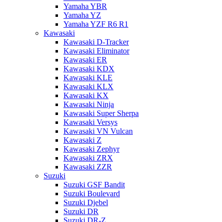
Yamaha YBR
Yamaha YZ
Yamaha YZF R6 R1
Kawasaki
Kawasaki D-Tracker
Kawasaki Eliminator
Kawasaki ER
Kawasaki KDX
Kawasaki KLE
Kawasaki KLX
Kawasaki KX
Kawasaki Ninja
Kawasaki Super Sherpa
Kawasaki Versys
Kawasaki VN Vulcan
Kawasaki Z
Kawasaki Zephyr
Kawasaki ZRX
Kawasaki ZZR
Suzuki
Suzuki GSF Bandit
Suzuki Boulevard
Suzuki Djebel
Suzuki DR
Suzuki DR-Z