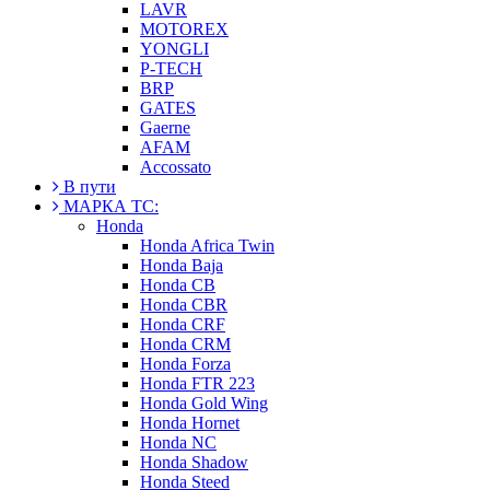
LAVR
MOTOREX
YONGLI
P-TECH
BRP
GATES
Gaerne
AFAM
Accossato
В пути
МАРКА ТС:
Honda
Honda Africa Twin
Honda Baja
Honda CB
Honda CBR
Honda CRF
Honda CRM
Honda Forza
Honda FTR 223
Honda Gold Wing
Honda Hornet
Honda NC
Honda Shadow
Honda Steed