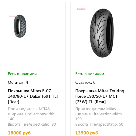
Есть в наличии
Есть в наличии
Остаток: 4
Остаток: 6
Покрышка Mitas E-07
Покрышка Mitas Touring
140/80-17 Dakar [69T TL]
Force 190/50-17 MCTT
[Rear]
(73W) TL [Rear]
Производитель:
MITAS
Производитель:
Mitas
Ширина TireSectionWidth:
Ширина TireSectionWidth:
140
190
Высота TireAspectRatio:
80
Высота TireAspectRatio:
50
18000 руб
13900 руб