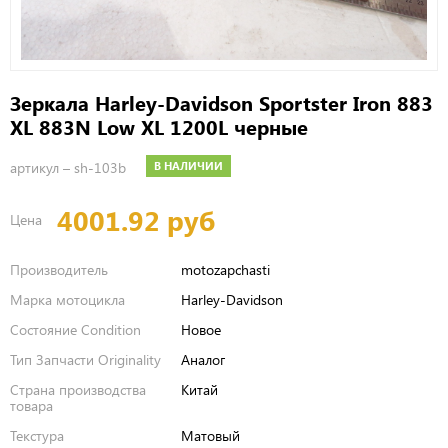
Зеркала Harley-Davidson Sportster Iron 883
XL 883N Low XL 1200L черные
артикул –
sh-103b
В НАЛИЧИИ
4001.92 руб
Цена
Производитель
motozapchasti
Марка мотоцикла
Harley-Davidson
Состояние Condition
Новое
Тип Запчасти Originality
Аналог
Страна производства
Китай
товара
Текстура
Матовый