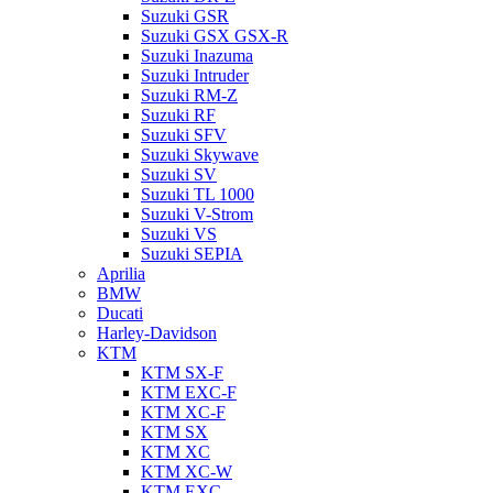
Suzuki GSR
Suzuki GSX GSX-R
Suzuki Inazuma
Suzuki Intruder
Suzuki RM-Z
Suzuki RF
Suzuki SFV
Suzuki Skywave
Suzuki SV
Suzuki TL 1000
Suzuki V-Strom
Suzuki VS
Suzuki SEPIA
Aprilia
BMW
Ducati
Harley-Davidson
KTM
KTM SX-F
KTM EXC-F
KTM XC-F
KTM SX
KTM XC
KTM XC-W
KTM EXC