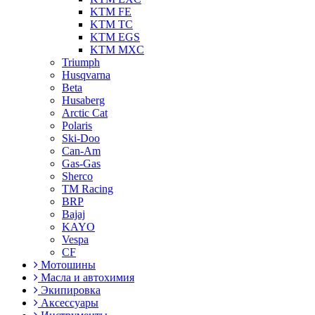
KTM FE
KTM TC
KTM EGS
KTM MXC
Triumph
Husqvarna
Beta
Husaberg
Arctic Cat
Polaris
Ski-Doo
Can-Am
Gas-Gas
Sherco
TM Racing
BRP
Bajaj
KAYO
Vespa
CF
Мотошины
Масла и автохимия
Экипировка
Аксессуары