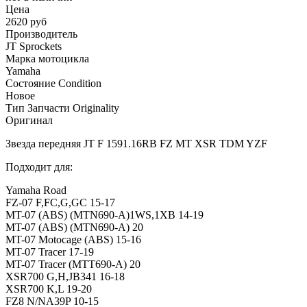
Цена
2620 руб
Производитель
JT Sprockets
Марка мотоцикла
Yamaha
Состояние Condition
Новое
Тип Запчасти Originality
Оригинал
Звезда передняя JT F 1591.16RB FZ MT XSR TDM YZF
Подходит для:
Yamaha Road
FZ-07 F,FC,G,GC 15-17
MT-07 (ABS) (MTN690-A)1WS,1XB 14-19
MT-07 (ABS) (MTN690-A) 20
MT-07 Motocage (ABS) 15-16
MT-07 Tracer 17-19
MT-07 Tracer (MTT690-A) 20
XSR700 G,H,JB341 16-18
XSR700 K,L 19-20
FZ8 N/NA39P 10-15