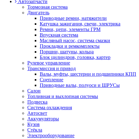
Автозапчасти
Тормозная система
Двигатель
Приводные ремни, натяжители
Катушка зажигания, свечи, электрика
Ремни, цепи, элементы ГРМ
Впускная система
Масляный насос, система смазки
Прокладки и ремкомплекты
Поршни, шатуны, кольца
Блок цилиндров, головка, картер
Рулевое управление
Трансмиссия и привод
Валы, муфты, шестерни и подшипники КПП
Сцепление
Приводные валы, полуоси и ШРУСы
Салон
Топливная и выхлопная системы
Подвеска
Система охлаждения
Автосвет
Аккумуляторы
Кузов
Стёкла
Электрооборудование