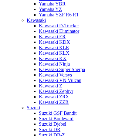
Yamaha YBR
Yamaha YZ
Yamaha YZF R6 R1
Kawasaki
Kawasaki D-Tracker
Kawasaki Eliminator
Kawasaki ER
Kawasaki KDX
Kawasaki KLE
Kawasaki KLX
Kawasaki KX
Kawasaki Ninja
Kawasaki Super Sherpa
Kawasaki Versys
Kawasaki VN Vulcan
Kawasaki Z
Kawasaki Zephyr
Kawasaki ZRX
Kawasaki ZZR
Suzuki
Suzuki GSF Bandit
Suzuki Boulevard
Suzuki Djebel
Suzuki DR
Suzuki DR-Z