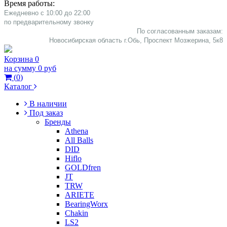
Время работы:
Ежедневно с 10:00 до 22:00
​по предварительному звонку
По согласованным заказам:
Новосибирская область г.Обь, Проспект Мозжерина, 5к8​
Корзина
0
на сумму
0 руб
(
0
)
Каталог
В наличии
Под заказ
Бренды
Athena
All Balls
DID
Hiflo
GOLDfren
JT
TRW
ARIETE
BearingWorx
Chakin
LS2