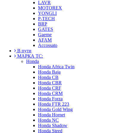
LAVR
MOTOREX
YONGLI
P-TECH
BRP
GATES
Gaerne
AFAM
Accossato
В пути
МАРКА ТС:
Honda
Honda Africa Twin
Honda Baja
Honda CB
Honda CBR
Honda CRF
Honda CRM
Honda Forza
Honda FTR 223
Honda Gold Wing
Honda Hornet
Honda NC
Honda Shadow
Honda Steed