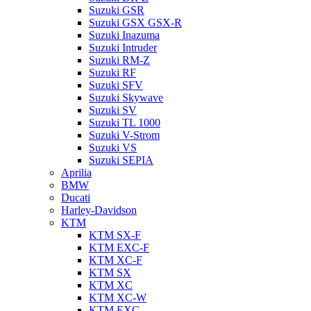
Suzuki GSR
Suzuki GSX GSX-R
Suzuki Inazuma
Suzuki Intruder
Suzuki RM-Z
Suzuki RF
Suzuki SFV
Suzuki Skywave
Suzuki SV
Suzuki TL 1000
Suzuki V-Strom
Suzuki VS
Suzuki SEPIA
Aprilia
BMW
Ducati
Harley-Davidson
KTM
KTM SX-F
KTM EXC-F
KTM XC-F
KTM SX
KTM XC
KTM XC-W
KTM EXC