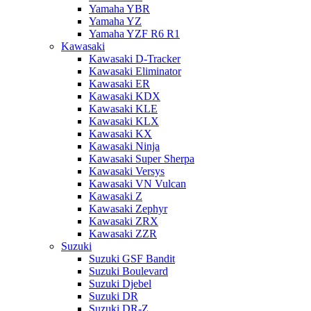
Yamaha YBR
Yamaha YZ
Yamaha YZF R6 R1
Kawasaki
Kawasaki D-Tracker
Kawasaki Eliminator
Kawasaki ER
Kawasaki KDX
Kawasaki KLE
Kawasaki KLX
Kawasaki KX
Kawasaki Ninja
Kawasaki Super Sherpa
Kawasaki Versys
Kawasaki VN Vulcan
Kawasaki Z
Kawasaki Zephyr
Kawasaki ZRX
Kawasaki ZZR
Suzuki
Suzuki GSF Bandit
Suzuki Boulevard
Suzuki Djebel
Suzuki DR
Suzuki DR-Z