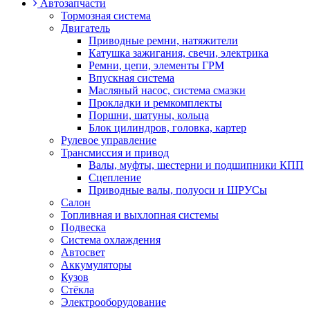
Автозапчасти
Тормозная система
Двигатель
Приводные ремни, натяжители
Катушка зажигания, свечи, электрика
Ремни, цепи, элементы ГРМ
Впускная система
Масляный насос, система смазки
Прокладки и ремкомплекты
Поршни, шатуны, кольца
Блок цилиндров, головка, картер
Рулевое управление
Трансмиссия и привод
Валы, муфты, шестерни и подшипники КПП
Сцепление
Приводные валы, полуоси и ШРУСы
Салон
Топливная и выхлопная системы
Подвеска
Система охлаждения
Автосвет
Аккумуляторы
Кузов
Стёкла
Электрооборудование