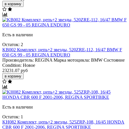
в корзину
Есть в наличии
Остаток: 2
KB002 Комплект, цепь+2 звезды, 520ZRE-112, 16/47 BMW F
650 GS 99 - 05 REGINA ENDURO
Производитель:
REGINA
Марка мотоцикла:
BMW
Состояние
Condition:
Новое
23231.07 руб
в корзину
Есть в наличии
Остаток: 1
KH082 Комплект, цепь+2 звезды, 525ZRP-108, 16/45 HONDA
CBR 600 F 2001-2006, REGINA SPORTBIKE