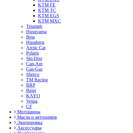
KTM FE
KTM TC
KTM EGS
KTM MXC
Triumph
Husqvarna
Beta
Husaberg
Arctic Cat
Polaris
Ski-Doo
Can-Am
Gas-Gas
Sherco
TM Racing
BRP
Bajaj
KAYO
Vespa
CF
Мотошины
Масла и автохимия
Экипировка
Аксессуары