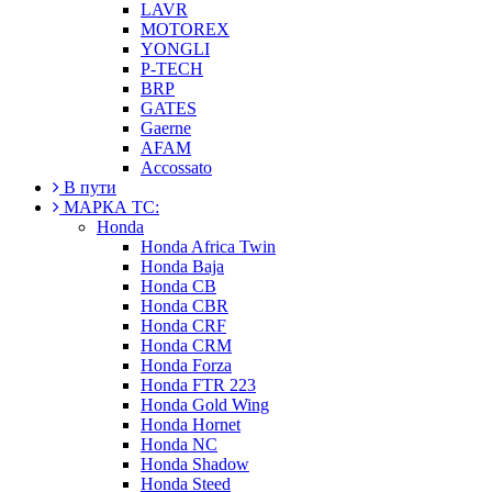
LAVR
MOTOREX
YONGLI
P-TECH
BRP
GATES
Gaerne
AFAM
Accossato
В пути
МАРКА ТС:
Honda
Honda Africa Twin
Honda Baja
Honda CB
Honda CBR
Honda CRF
Honda CRM
Honda Forza
Honda FTR 223
Honda Gold Wing
Honda Hornet
Honda NC
Honda Shadow
Honda Steed