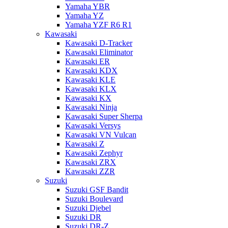
Yamaha YBR
Yamaha YZ
Yamaha YZF R6 R1
Kawasaki
Kawasaki D-Tracker
Kawasaki Eliminator
Kawasaki ER
Kawasaki KDX
Kawasaki KLE
Kawasaki KLX
Kawasaki KX
Kawasaki Ninja
Kawasaki Super Sherpa
Kawasaki Versys
Kawasaki VN Vulcan
Kawasaki Z
Kawasaki Zephyr
Kawasaki ZRX
Kawasaki ZZR
Suzuki
Suzuki GSF Bandit
Suzuki Boulevard
Suzuki Djebel
Suzuki DR
Suzuki DR-Z