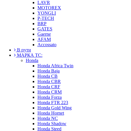
LAVR
MOTOREX
YONGLI
P-TECH
BRP
GATES
Gaerne
AFAM
Accossato
В пути
МАРКА ТС:
Honda
Honda Africa Twin
Honda Baja
Honda CB
Honda CBR
Honda CRF
Honda CRM
Honda Forza
Honda FTR 223
Honda Gold Wing
Honda Hornet
Honda NC
Honda Shadow
Honda Steed