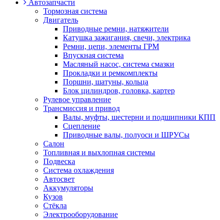
Автозапчасти
Тормозная система
Двигатель
Приводные ремни, натяжители
Катушка зажигания, свечи, электрика
Ремни, цепи, элементы ГРМ
Впускная система
Масляный насос, система смазки
Прокладки и ремкомплекты
Поршни, шатуны, кольца
Блок цилиндров, головка, картер
Рулевое управление
Трансмиссия и привод
Валы, муфты, шестерни и подшипники КПП
Сцепление
Приводные валы, полуоси и ШРУСы
Салон
Топливная и выхлопная системы
Подвеска
Система охлаждения
Автосвет
Аккумуляторы
Кузов
Стёкла
Электрооборудование