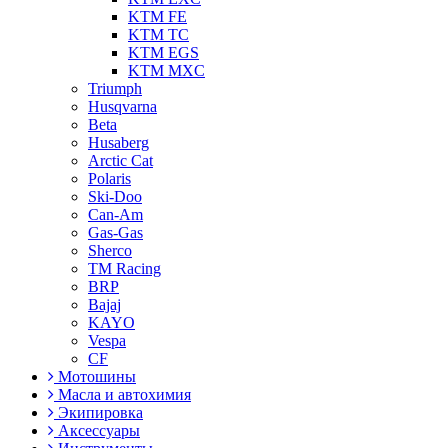
KTM FE
KTM TC
KTM EGS
KTM MXC
Triumph
Husqvarna
Beta
Husaberg
Arctic Cat
Polaris
Ski-Doo
Can-Am
Gas-Gas
Sherco
TM Racing
BRP
Bajaj
KAYO
Vespa
CF
Мотошины
Масла и автохимия
Экипировка
Аксессуары