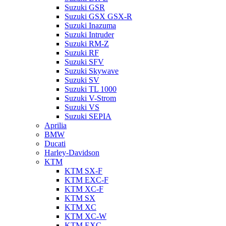
Suzuki GSR
Suzuki GSX GSX-R
Suzuki Inazuma
Suzuki Intruder
Suzuki RM-Z
Suzuki RF
Suzuki SFV
Suzuki Skywave
Suzuki SV
Suzuki TL 1000
Suzuki V-Strom
Suzuki VS
Suzuki SEPIA
Aprilia
BMW
Ducati
Harley-Davidson
KTM
KTM SX-F
KTM EXC-F
KTM XC-F
KTM SX
KTM XC
KTM XC-W
KTM EXC