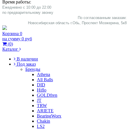
Время работы:
Ежедневно с 10:00 до 22:00
​по предварительному звонку
По согласованным заказам:
Новосибирская область г.Обь, Проспект Мозжерина, 5к8​
Корзина
0
на сумму
0 руб
(
0
)
Каталог
В наличии
Под заказ
Бренды
Athena
All Balls
DID
Hiflo
GOLDfren
JT
TRW
ARIETE
BearingWorx
Chakin
LS2