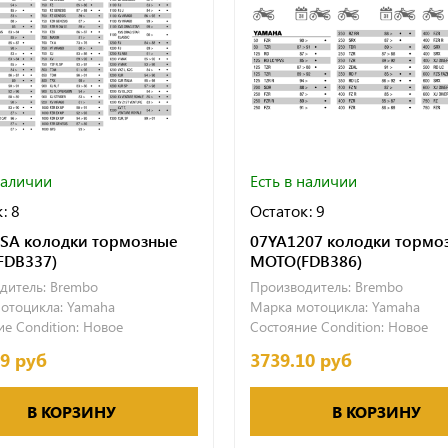
наличии
Есть в наличии
: 8
Остаток: 9
SA колодки тормозные
07YA1207 колодки тормо
FDB337)
МОТО(FDB386)
дитель:
Brembo
Производитель:
Brembo
отоцикла:
Yamaha
Марка мотоцикла:
Yamaha
е Condition:
Новое
Состояние Condition:
Новое
29 руб
3739.10 руб
В КОРЗИНУ
В КОРЗИНУ