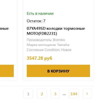
Есть в наличии
Остаток: 7
зные
07YA49SD колодки тормозные
МОТО(FDB2231)
Производитель:
Brembo
Марка мотоцикла:
Yamaha
Состояние Condition:
Новое
3547.28 руб
В КОРЗИНУ
…
1
2
3
144