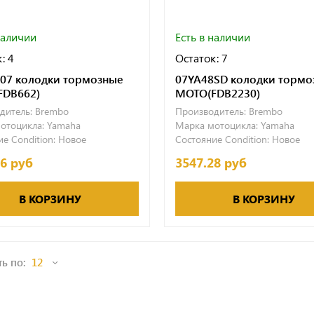
наличии
Есть в наличии
: 4
Остаток: 7
07 колодки тормозные
07YA48SD колодки тормо
FDB662)
МОТО(FDB2230)
дитель:
Brembo
Производитель:
Brembo
отоцикла:
Yamaha
Марка мотоцикла:
Yamaha
е Condition:
Новое
Состояние Condition:
Новое
56 руб
3547.28 руб
В КОРЗИНУ
В КОРЗИНУ
ь по: