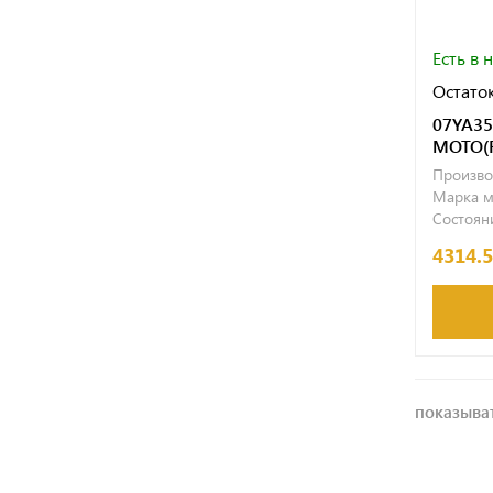
Есть в 
Остаток
07YA35
МОТО(
Произво
Марка м
Состояни
4314.
показыват