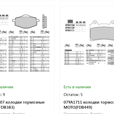
наличии
Есть в наличии
: 9
Остаток: 5
07 колодки тормозные
07YA1711 колодки тормо
FDB383)
МОТО(FDB449)
дитель:
Brembo
Производитель:
Brembo