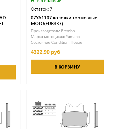
Есть в наличии
Остаток: 7
OAD
07YA1107 колодки тормозные
FT
МОТО(FDB337)
Производитель:
Brembo
Марка мотоцикла:
Yamaha
Состояние Condition:
Новое
4322.90 руб
В КОРЗИНУ