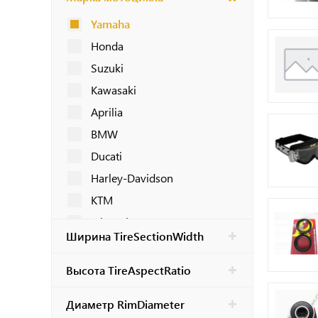
Yamaha
Honda
Suzuki
Kawasaki
Aprilia
BMW
Ducati
Harley-Davidson
KTM
Triumph
Ширина TireSectionWidth
Husqvarna
Beta
Высота TireAspectRatio
Husaberg
Диаметр RimDiameter
Arctic Cat