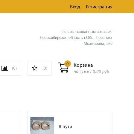
Вход
Регистрация
По согласованным заказам:
Новосибирская область г.Обь, Проспект
Мозжерина, 5к8​
0
Корзина
(0)
(0)
на сумму
0.00 руб
В пути