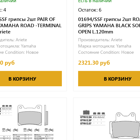
наличии
Есть в наличии
: 4
Остаток: 6
SSF грипсы 2шт PAIR OF
01694/SSF грипсы 2шт R
 YAMAHA ROAD -TERMINAL
GRIPS YAMAHA BLACK SO
riete
OPEN L.120mm
дитель:
Ariete
Производитель:
Ariete
отоцикла:
Yamaha
Марка мотоцикла:
Yamaha
е Condition:
Новое
Состояние Condition:
Новое
50 руб
2321.30 руб
В КОРЗИНУ
В КОРЗИНУ