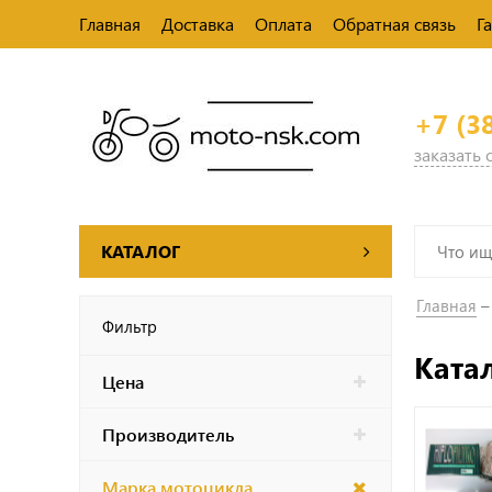
Главная
Доставка
Оплата
Обратная связь
Г
+7 (3
заказать
КАТАЛОГ
Главная
Фильтр
Ката
Цена
Производитель
Марка мотоцикла