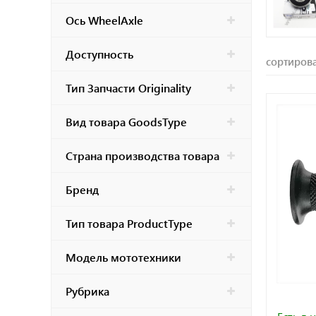
Polaris
Ось WheelAxle
Ski-Doo
Доступность
Can-Am
сортирова
Gas-Gas
Тип Запчасти Originality
Sherco
Вид товара GoodsType
TM Racing
BRP
Страна производства товара
Bajaj
KAYO
Бренд
Vespa
Тип товара ProductType
CF
Модель мототехники
Рубрика