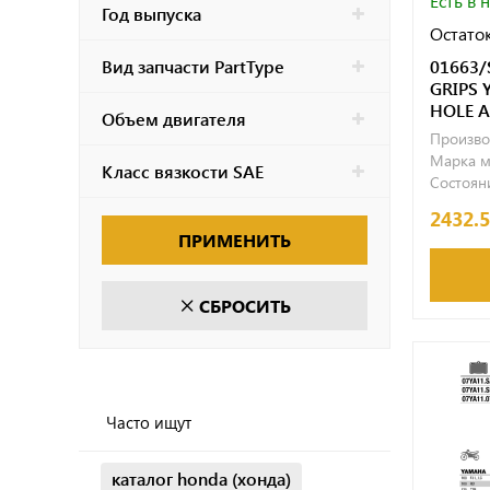
Есть в 
Год выпуска
Остаток
Вид запчасти PartType
01663/
GRIPS
HOLE A
Объем двигателя
Произво
Марка м
Класс вязкости SAE
Состояни
2432.
ПРИМЕНИТЬ
СБРОСИТЬ
Часто ищут
каталог honda (хонда)