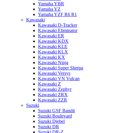
Yamaha YBR
Yamaha YZ
Yamaha YZF R6 R1
Kawasaki
Kawasaki D-Tracker
Kawasaki Eliminator
Kawasaki ER
Kawasaki KDX
Kawasaki KLE
Kawasaki KLX
Kawasaki KX
Kawasaki Ninja
Kawasaki Super Sherpa
Kawasaki Versys
Kawasaki VN Vulcan
Kawasaki Z
Kawasaki Zephyr
Kawasaki ZRX
Kawasaki ZZR
Suzuki
Suzuki GSF Bandit
Suzuki Boulevard
Suzuki Djebel
Suzuki DR
Suzuki DR-Z