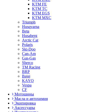
KTM FE
KTM TC
KTM EGS
KTM MXC
Triumph
Husqvarna
Beta
Husaberg
Arctic Cat
Polaris
Ski-Doo
Can-Am
Gas-Gas
Sherco
TM Racing
BRP
Bajaj
KAYO
Vespa
CF
Мотошины
Масла и автохимия
Экипировка
Аксессуары