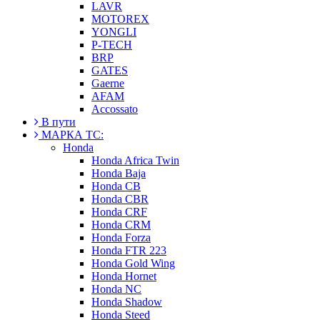
LAVR
MOTOREX
YONGLI
P-TECH
BRP
GATES
Gaerne
AFAM
Accossato
В пути
МАРКА ТС:
Honda
Honda Africa Twin
Honda Baja
Honda CB
Honda CBR
Honda CRF
Honda CRM
Honda Forza
Honda FTR 223
Honda Gold Wing
Honda Hornet
Honda NC
Honda Shadow
Honda Steed