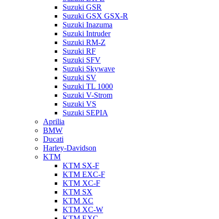
Suzuki GSR
Suzuki GSX GSX-R
Suzuki Inazuma
Suzuki Intruder
Suzuki RM-Z
Suzuki RF
Suzuki SFV
Suzuki Skywave
Suzuki SV
Suzuki TL 1000
Suzuki V-Strom
Suzuki VS
Suzuki SEPIA
Aprilia
BMW
Ducati
Harley-Davidson
KTM
KTM SX-F
KTM EXC-F
KTM XC-F
KTM SX
KTM XC
KTM XC-W
KTM EXC