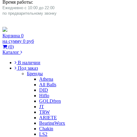
Время работы:
Ежедневно с 10:00 до 22:00
​по предварительному звонку
Корзина
0
на сумму
0 руб
(
0
)
Каталог
В наличии
Под заказ
Бренды
Athena
All Balls
DID
Hiflo
GOLDfren
JT
TRW
ARIETE
BearingWorx
Chakin
LS2