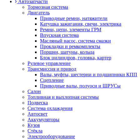
Автозапчасти
Тормозная система
Двигатель
Приводные ремни, натяжители
Катушка зажигания, свечи, электрика
Ремни, цепи, элементы ГРМ
Впускная система
Масляный насос, система смазки
Прокладки и ремкомплекты
Поршни, шатуны, кольца
Блок цилиндров, головка, картер
Рулевое управление
Трансмиссия и привод
Валы, муфты, шестерни и подшипники КПП
Сцепление
Приводные валы, полуоси и ШРУСы
Салон
Топливная и выхлопная системы
Подвеска
Система охлаждения
Автосвет
Аккумуляторы
Кузов
Стёкла
Электрооборудование