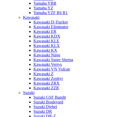
Yamaha YBR
Yamaha YZ
Yamaha YZF R6 R1
Kawasaki
Kawasaki D-Tracker
Kawasaki Eliminator
Kawasaki ER
Kawasaki KDX
Kawasaki KLE
Kawasaki KLX
Kawasaki KX
Kawasaki Ninja
Kawasaki Super Sherpa
Kawasaki Versys
Kawasaki VN Vulcan
Kawasaki Z
Kawasaki Zephyr
Kawasaki ZRX
Kawasaki ZZR
Suzuki
Suzuki GSF Bandit
Suzuki Boulevard
Suzuki Djebel
Suzuki DR
Suzuki DR-Z