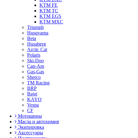
KTM FE
KTM TC
KTM EGS
KTM MXC
Triumph
Husqvarna
Beta
Husaberg
Arctic Cat
Polaris
Ski-Doo
Can-Am
Gas-Gas
Sherco
TM Racing
BRP
Bajaj
KAYO
Vespa
CF
Мотошины
Масла и автохимия
Экипировка
Аксессуары