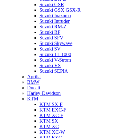
Suzuki GSR
Suzuki GSX GSX-R
Suzuki Inazuma
Suzuki Intruder
Suzuki RM-Z
Suzuki RF
Suzuki SFV
Suzuki Skywave
Suzuki SV
Suzuki TL 1000
Suzuki V-Strom
Suzuki VS
Suzuki SEPIA
Aprilia
BMW
Ducati
Harley-Davidson
KTM
KTM SX-F
KTM EXC-F
KTM XC-F
KTM SX
KTM XC
KTM XC-W
KTM EXC