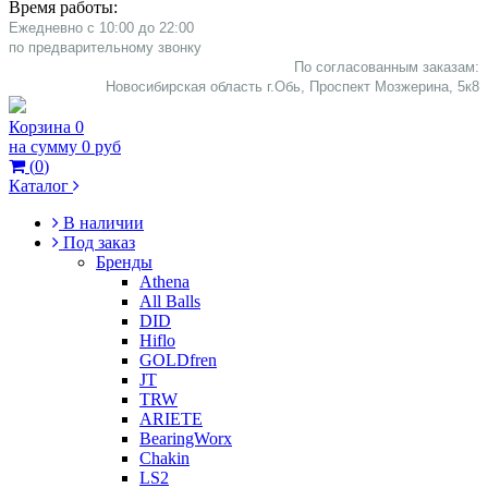
Время работы:
Ежедневно с 10:00 до 22:00
​по предварительному звонку
По согласованным заказам:
Новосибирская область г.Обь, Проспект Мозжерина, 5к8​
Корзина
0
на сумму
0 руб
(
0
)
Каталог
В наличии
Под заказ
Бренды
Athena
All Balls
DID
Hiflo
GOLDfren
JT
TRW
ARIETE
BearingWorx
Chakin
LS2