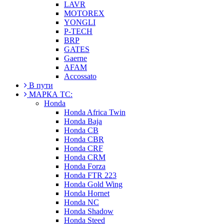
LAVR
MOTOREX
YONGLI
P-TECH
BRP
GATES
Gaerne
AFAM
Accossato
В пути
МАРКА ТС:
Honda
Honda Africa Twin
Honda Baja
Honda CB
Honda CBR
Honda CRF
Honda CRM
Honda Forza
Honda FTR 223
Honda Gold Wing
Honda Hornet
Honda NC
Honda Shadow
Honda Steed