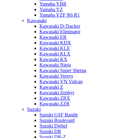
Yamaha YBR
Yamaha YZ
Yamaha YZF R6 R1
Kawasaki
Kawasaki D-Tracker
Kawasaki Eliminator
Kawasaki ER
Kawasaki KDX
Kawasaki KLE
Kawasaki KLX
Kawasaki KX
Kawasaki Ninja
Kawasaki Super Sherpa
Kawasaki Versys
Kawasaki VN Vulcan
Kawasaki Z
Kawasaki Zephyr
Kawasaki ZRX
Kawasaki ZZR
Suzuki
Suzuki GSF Bandit
Suzuki Boulevard
Suzuki Djebel
Suzuki DR
Suzuki DR-Z