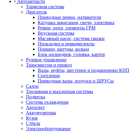
Автозапчасти
Тормозная система
Двигатель
Приводные ремни, натяжители
Катушка зажигания, свечи, электрика
Ремни, цепи, элементы ГРМ
Впускная система
Масляный насос, система смазки
Прокладки и ремкомплекты
Поршни, шатуны, кольца
Блок цилиндров, головка, картер
Рулевое управление
Трансмиссия и привод
Валы, муфты, шестерни и подшипники КПП
Сцепление
Приводные валы, полуоси и ШРУСы
Салон
Топливная и выхлопная системы
Подвеска
Система охлаждения
Автосвет
Аккумуляторы
Кузов
Стёкла
Электрооборудование