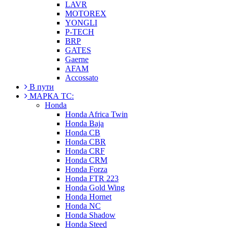
LAVR
MOTOREX
YONGLI
P-TECH
BRP
GATES
Gaerne
AFAM
Accossato
В пути
МАРКА ТС:
Honda
Honda Africa Twin
Honda Baja
Honda CB
Honda CBR
Honda CRF
Honda CRM
Honda Forza
Honda FTR 223
Honda Gold Wing
Honda Hornet
Honda NC
Honda Shadow
Honda Steed