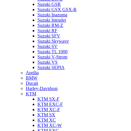
Suzuki GSR
Suzuki GSX GSX-R
Suzuki Inazuma
Suzuki Intruder
Suzuki RM-Z
Suzuki RF
Suzuki SFV
Suzuki Skywave
Suzuki SV
Suzuki TL 1000
Suzuki V-Strom
Suzuki VS
Suzuki SEPIA
Aprilia
BMW
Ducati
Harley-Davidson
KTM
KTM SX-F
KTM EXC-F
KTM XC-F
KTM SX
KTM XC
KTM XC-W
KTM EXC