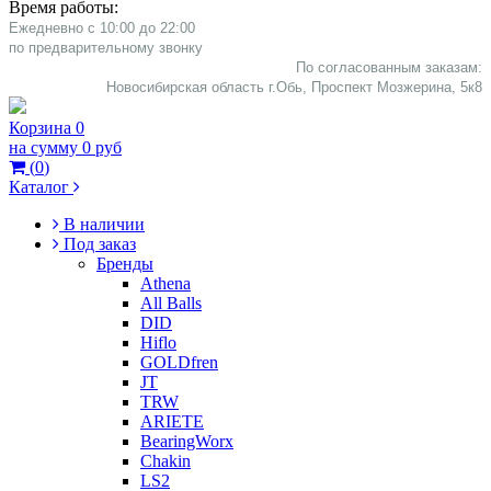
Время работы:
Ежедневно с 10:00 до 22:00
​по предварительному звонку
По согласованным заказам:
Новосибирская область г.Обь, Проспект Мозжерина, 5к8​
Корзина
0
на сумму
0 руб
(
0
)
Каталог
В наличии
Под заказ
Бренды
Athena
All Balls
DID
Hiflo
GOLDfren
JT
TRW
ARIETE
BearingWorx
Chakin
LS2