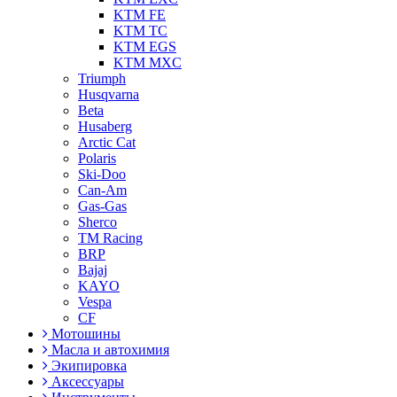
KTM FE
KTM TC
KTM EGS
KTM MXC
Triumph
Husqvarna
Beta
Husaberg
Arctic Cat
Polaris
Ski-Doo
Can-Am
Gas-Gas
Sherco
TM Racing
BRP
Bajaj
KAYO
Vespa
CF
Мотошины
Масла и автохимия
Экипировка
Аксессуары