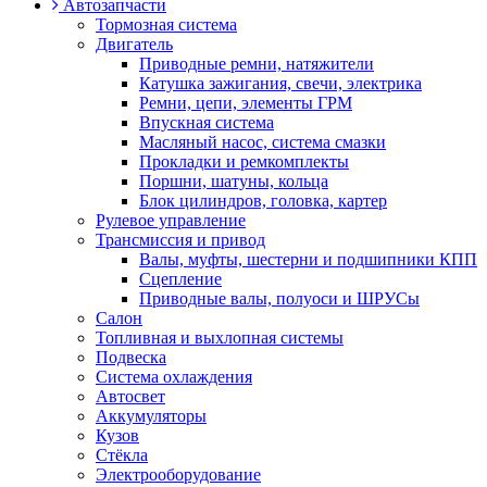
Автозапчасти
Тормозная система
Двигатель
Приводные ремни, натяжители
Катушка зажигания, свечи, электрика
Ремни, цепи, элементы ГРМ
Впускная система
Масляный насос, система смазки
Прокладки и ремкомплекты
Поршни, шатуны, кольца
Блок цилиндров, головка, картер
Рулевое управление
Трансмиссия и привод
Валы, муфты, шестерни и подшипники КПП
Сцепление
Приводные валы, полуоси и ШРУСы
Салон
Топливная и выхлопная системы
Подвеска
Система охлаждения
Автосвет
Аккумуляторы
Кузов
Стёкла
Электрооборудование