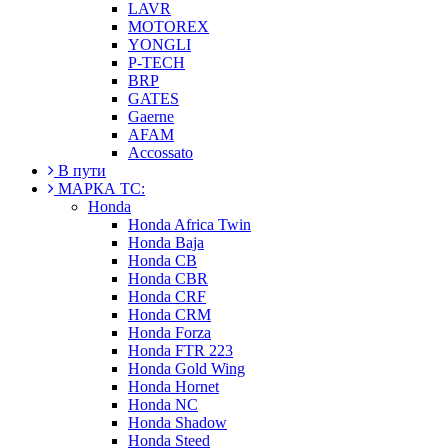
LAVR
MOTOREX
YONGLI
P-TECH
BRP
GATES
Gaerne
AFAM
Accossato
В пути
МАРКА ТС:
Honda
Honda Africa Twin
Honda Baja
Honda CB
Honda CBR
Honda CRF
Honda CRM
Honda Forza
Honda FTR 223
Honda Gold Wing
Honda Hornet
Honda NC
Honda Shadow
Honda Steed