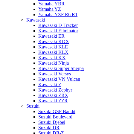
Yamaha YBR
Yamaha YZ
Yamaha YZF R6 R1
Kawasaki
Kawasaki D-Tracker
Kawasaki Eliminator
Kawasaki ER
Kawasaki KDX
Kawasaki KLE
Kawasaki KLX
Kawasaki KX
Kawasaki Ninja
Kawasaki Super Sherpa
Kawasaki Versys
Kawasaki VN Vulcan
Kawasaki Z
Kawasaki Zephyr
Kawasaki ZRX
Kawasaki ZZR
Suzuki
Suzuki GSF Bandit
Suzuki Boulevard
Suzuki Djebel
Suzuki DR
Suzuki DR-Z