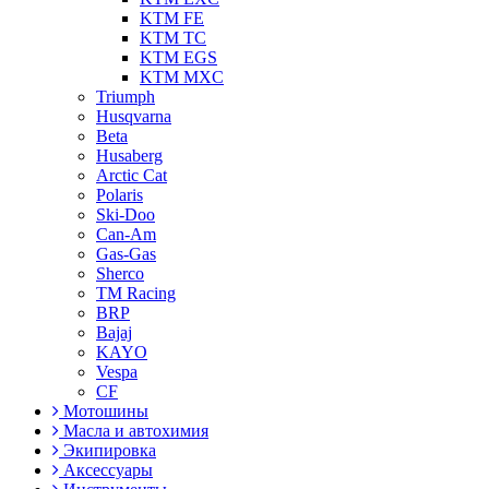
KTM FE
KTM TC
KTM EGS
KTM MXC
Triumph
Husqvarna
Beta
Husaberg
Arctic Cat
Polaris
Ski-Doo
Can-Am
Gas-Gas
Sherco
TM Racing
BRP
Bajaj
KAYO
Vespa
CF
Мотошины
Масла и автохимия
Экипировка
Аксессуары