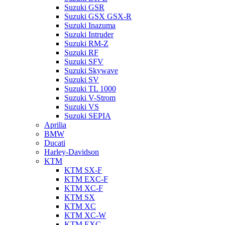
Suzuki GSR
Suzuki GSX GSX-R
Suzuki Inazuma
Suzuki Intruder
Suzuki RM-Z
Suzuki RF
Suzuki SFV
Suzuki Skywave
Suzuki SV
Suzuki TL 1000
Suzuki V-Strom
Suzuki VS
Suzuki SEPIA
Aprilia
BMW
Ducati
Harley-Davidson
KTM
KTM SX-F
KTM EXC-F
KTM XC-F
KTM SX
KTM XC
KTM XC-W
KTM EXC