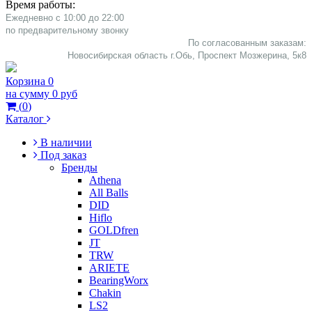
Время работы:
Ежедневно с 10:00 до 22:00
​по предварительному звонку
По согласованным заказам:
Новосибирская область г.Обь, Проспект Мозжерина, 5к8​
Корзина
0
на сумму
0 руб
(
0
)
Каталог
В наличии
Под заказ
Бренды
Athena
All Balls
DID
Hiflo
GOLDfren
JT
TRW
ARIETE
BearingWorx
Chakin
LS2