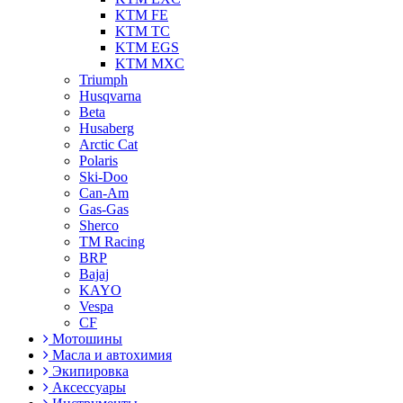
KTM FE
KTM TC
KTM EGS
KTM MXC
Triumph
Husqvarna
Beta
Husaberg
Arctic Cat
Polaris
Ski-Doo
Can-Am
Gas-Gas
Sherco
TM Racing
BRP
Bajaj
KAYO
Vespa
CF
Мотошины
Масла и автохимия
Экипировка
Аксессуары