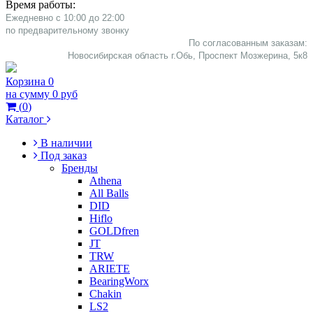
Время работы:
Ежедневно с 10:00 до 22:00
​по предварительному звонку
По согласованным заказам:
Новосибирская область г.Обь, Проспект Мозжерина, 5к8​
Корзина
0
на сумму
0 руб
(
0
)
Каталог
В наличии
Под заказ
Бренды
Athena
All Balls
DID
Hiflo
GOLDfren
JT
TRW
ARIETE
BearingWorx
Chakin
LS2