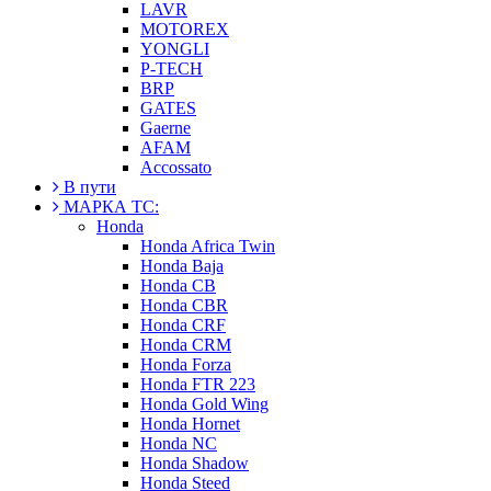
LAVR
MOTOREX
YONGLI
P-TECH
BRP
GATES
Gaerne
AFAM
Accossato
В пути
МАРКА ТС:
Honda
Honda Africa Twin
Honda Baja
Honda CB
Honda CBR
Honda CRF
Honda CRM
Honda Forza
Honda FTR 223
Honda Gold Wing
Honda Hornet
Honda NC
Honda Shadow
Honda Steed