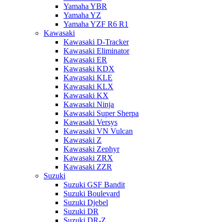
Yamaha YBR
Yamaha YZ
Yamaha YZF R6 R1
Kawasaki
Kawasaki D-Tracker
Kawasaki Eliminator
Kawasaki ER
Kawasaki KDX
Kawasaki KLE
Kawasaki KLX
Kawasaki KX
Kawasaki Ninja
Kawasaki Super Sherpa
Kawasaki Versys
Kawasaki VN Vulcan
Kawasaki Z
Kawasaki Zephyr
Kawasaki ZRX
Kawasaki ZZR
Suzuki
Suzuki GSF Bandit
Suzuki Boulevard
Suzuki Djebel
Suzuki DR
Suzuki DR-Z