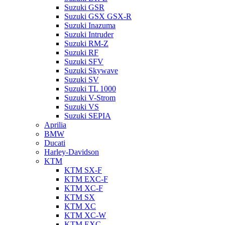
Suzuki GSR
Suzuki GSX GSX-R
Suzuki Inazuma
Suzuki Intruder
Suzuki RM-Z
Suzuki RF
Suzuki SFV
Suzuki Skywave
Suzuki SV
Suzuki TL 1000
Suzuki V-Strom
Suzuki VS
Suzuki SEPIA
Aprilia
BMW
Ducati
Harley-Davidson
KTM
KTM SX-F
KTM EXC-F
KTM XC-F
KTM SX
KTM XC
KTM XC-W
KTM EXC