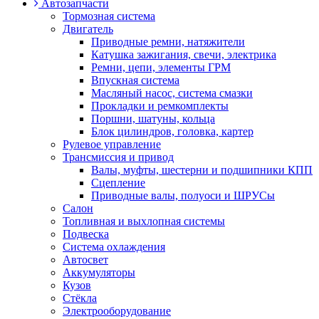
Автозапчасти
Тормозная система
Двигатель
Приводные ремни, натяжители
Катушка зажигания, свечи, электрика
Ремни, цепи, элементы ГРМ
Впускная система
Масляный насос, система смазки
Прокладки и ремкомплекты
Поршни, шатуны, кольца
Блок цилиндров, головка, картер
Рулевое управление
Трансмиссия и привод
Валы, муфты, шестерни и подшипники КПП
Сцепление
Приводные валы, полуоси и ШРУСы
Салон
Топливная и выхлопная системы
Подвеска
Система охлаждения
Автосвет
Аккумуляторы
Кузов
Стёкла
Электрооборудование