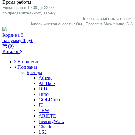
Время работы:
Ежедневно с 10:00 до 22:00
​по предварительному звонку
По согласованным заказам:
Новосибирская область г.Обь, Проспект Мозжерина, 5к8​
Корзина
0
на сумму
0 руб
(
0
)
Каталог
В наличии
Под заказ
Бренды
Athena
All Balls
DID
Hiflo
GOLDfren
JT
TRW
ARIETE
BearingWorx
Chakin
LS2