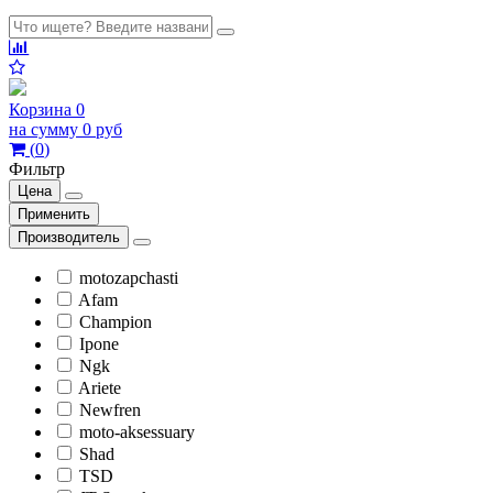
Корзина
0
на сумму
0 руб
(
0
)
Фильтр
Цена
Применить
Производитель
motozapchasti
Afam
Champion
Ipone
Ngk
Ariete
Newfren
moto-aksessuary
Shad
TSD