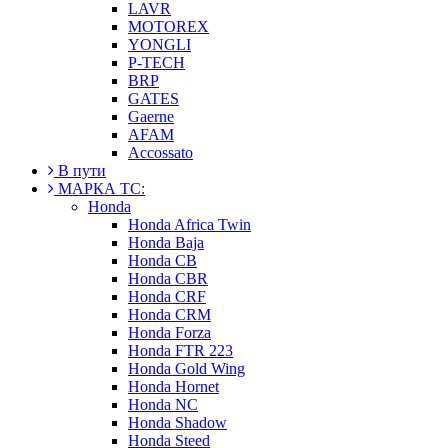
LAVR
MOTOREX
YONGLI
P-TECH
BRP
GATES
Gaerne
AFAM
Accossato
В пути
МАРКА ТС:
Honda
Honda Africa Twin
Honda Baja
Honda CB
Honda CBR
Honda CRF
Honda CRM
Honda Forza
Honda FTR 223
Honda Gold Wing
Honda Hornet
Honda NC
Honda Shadow
Honda Steed