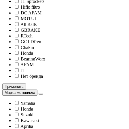
JT Sprockets
Hiflo filtro
DC AFAM
MOTUL
All Balls
GBRAKE
RTech
GOLDfren
Chakin
Honda
BearingWorx
AFAM
JT
Нет бренда
Применить
Марка мотоцикла
Yamaha
Honda
Suzuki
Kawasaki
Aprilia