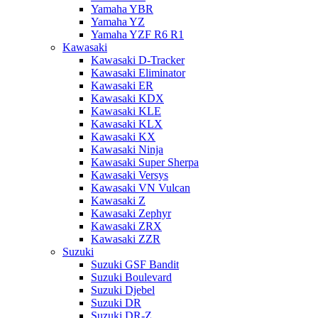
Yamaha YBR
Yamaha YZ
Yamaha YZF R6 R1
Kawasaki
Kawasaki D-Tracker
Kawasaki Eliminator
Kawasaki ER
Kawasaki KDX
Kawasaki KLE
Kawasaki KLX
Kawasaki KX
Kawasaki Ninja
Kawasaki Super Sherpa
Kawasaki Versys
Kawasaki VN Vulcan
Kawasaki Z
Kawasaki Zephyr
Kawasaki ZRX
Kawasaki ZZR
Suzuki
Suzuki GSF Bandit
Suzuki Boulevard
Suzuki Djebel
Suzuki DR
Suzuki DR-Z