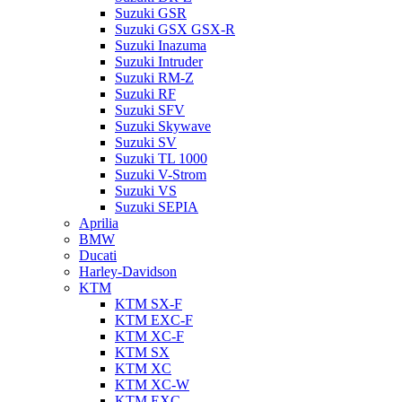
Suzuki GSR
Suzuki GSX GSX-R
Suzuki Inazuma
Suzuki Intruder
Suzuki RM-Z
Suzuki RF
Suzuki SFV
Suzuki Skywave
Suzuki SV
Suzuki TL 1000
Suzuki V-Strom
Suzuki VS
Suzuki SEPIA
Aprilia
BMW
Ducati
Harley-Davidson
KTM
KTM SX-F
KTM EXC-F
KTM XC-F
KTM SX
KTM XC
KTM XC-W
KTM EXC