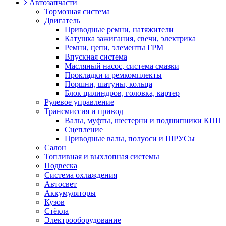
Автозапчасти
Тормозная система
Двигатель
Приводные ремни, натяжители
Катушка зажигания, свечи, электрика
Ремни, цепи, элементы ГРМ
Впускная система
Масляный насос, система смазки
Прокладки и ремкомплекты
Поршни, шатуны, кольца
Блок цилиндров, головка, картер
Рулевое управление
Трансмиссия и привод
Валы, муфты, шестерни и подшипники КПП
Сцепление
Приводные валы, полуоси и ШРУСы
Салон
Топливная и выхлопная системы
Подвеска
Система охлаждения
Автосвет
Аккумуляторы
Кузов
Стёкла
Электрооборудование