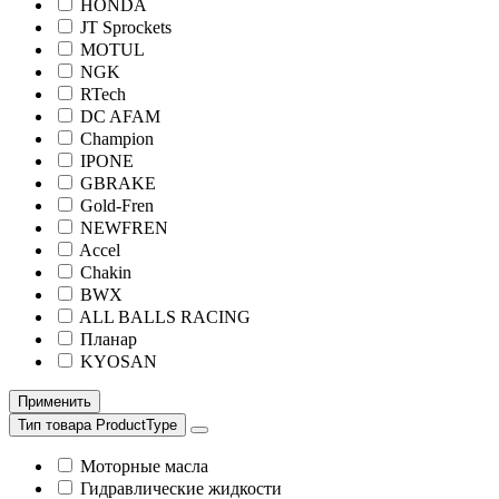
HONDA
JT Sprockets
MOTUL
NGK
RTech
DC AFAM
Champion
IPONE
GBRAKE
Gold-Fren
NEWFREN
Accel
Chakin
BWX
ALL BALLS RACING
Планар
KYOSAN
Применить
Тип товара ProductType
Моторные масла
Гидравлические жидкости