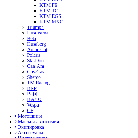
KTM FE
KTM TC
KTM EGS
KTM MXC
Triumph
Husqvarna
Beta
Husaberg
Arctic Cat
Polaris
Ski-Doo
Can-Am
Gas-Gas
Sherco
TM Racing
BRP
Bajaj
KAYO
Vespa
CF
Мотошины
Масла и автохимия
Экипировка
Аксессуары