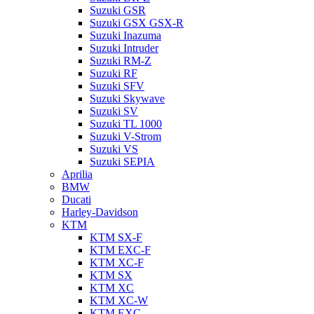
Suzuki GSR
Suzuki GSX GSX-R
Suzuki Inazuma
Suzuki Intruder
Suzuki RM-Z
Suzuki RF
Suzuki SFV
Suzuki Skywave
Suzuki SV
Suzuki TL 1000
Suzuki V-Strom
Suzuki VS
Suzuki SEPIA
Aprilia
BMW
Ducati
Harley-Davidson
KTM
KTM SX-F
KTM EXC-F
KTM XC-F
KTM SX
KTM XC
KTM XC-W
KTM EXC