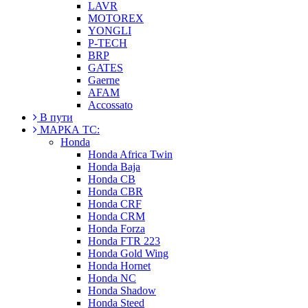
LAVR
MOTOREX
YONGLI
P-TECH
BRP
GATES
Gaerne
AFAM
Accossato
В пути
МАРКА ТС:
Honda
Honda Africa Twin
Honda Baja
Honda CB
Honda CBR
Honda CRF
Honda CRM
Honda Forza
Honda FTR 223
Honda Gold Wing
Honda Hornet
Honda NC
Honda Shadow
Honda Steed