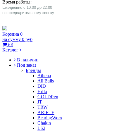
Время работы:
Ежедневно с 10:00 до 22:00
​по предварительному звонку
Корзина
0
на сумму
0 руб
(
0
)
Каталог
В наличии
Под заказ
Бренды
Athena
All Balls
DID
Hiflo
GOLDfren
JT
TRW
ARIETE
BearingWorx
Chakin
LS2