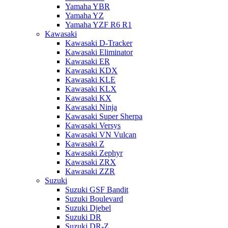
Yamaha YBR
Yamaha YZ
Yamaha YZF R6 R1
Kawasaki
Kawasaki D-Tracker
Kawasaki Eliminator
Kawasaki ER
Kawasaki KDX
Kawasaki KLE
Kawasaki KLX
Kawasaki KX
Kawasaki Ninja
Kawasaki Super Sherpa
Kawasaki Versys
Kawasaki VN Vulcan
Kawasaki Z
Kawasaki Zephyr
Kawasaki ZRX
Kawasaki ZZR
Suzuki
Suzuki GSF Bandit
Suzuki Boulevard
Suzuki Djebel
Suzuki DR
Suzuki DR-Z