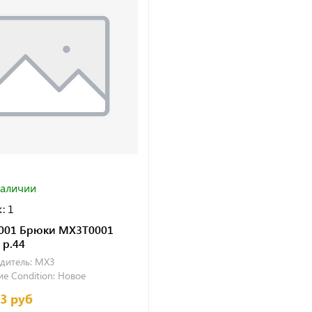
наличии
: 1
001 Брюки MX3T0001
 р.44
дитель:
MX3
е Condition:
Новое
63 руб