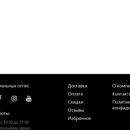
альных сетях:
Доставка
О комп
Оплата
Контакт
Скидки
Политик
конфиде
Отзывы
боты:
Избранное
с 10:00 до 22:00
рительному звонку