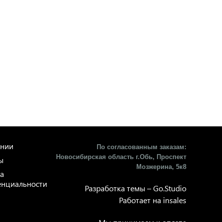
ании
По согласованным заказам:
Новосибирская область г.Обь, Проспект
ы
Мозжерина, 5к8​
а
нциальности
Разработка темы –
Go.Studio
Работает на
insales