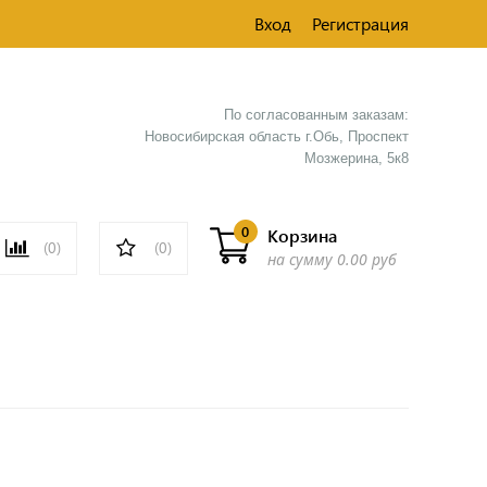
Вход
Регистрация
По согласованным заказам:
Новосибирская область г.Обь, Проспект
Мозжерина, 5к8​
0
Корзина
(0)
(0)
на сумму
0.00 руб