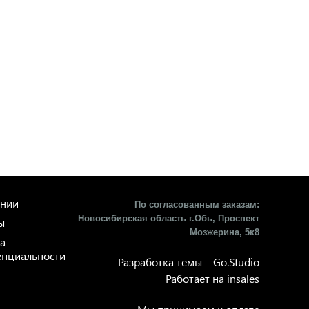
ании
По согласованным заказам:
Новосибирская область г.Обь, Проспект
ы
Мозжерина, 5к8​
а
нциальности
Разработка темы –
Go.Studio
Работает на
insales