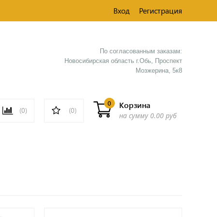
Вход
Регистрация
По согласованным заказам:
Новосибирская область г.Обь, Проспект
Мозжерина, 5к8​
0
Корзина
(0)
(0)
на сумму
0.00 руб