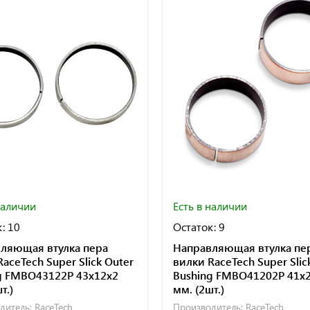
наличии
Есть в наличии
: 10
Остаток: 9
ляющая втулка пера
Направляющая втулка пе
aceTech Super Slick Outer
вилки RaceTech Super Slic
g FMBO43122P 43x12x2
Bushing FMBO41202P 41x
т.)
мм. (2шт.)
дитель:
RaceTech
Производитель:
RaceTech