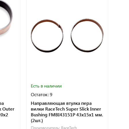
Есть в наличии
Остаток: 9
ра
Направляющая втулка пера
k Outer
вилки RaceTech Super Slick Inner
20x2
Bushing FMBI43151P 43x15x1 мм.
(2шт.)
Производитель:
RaceTech