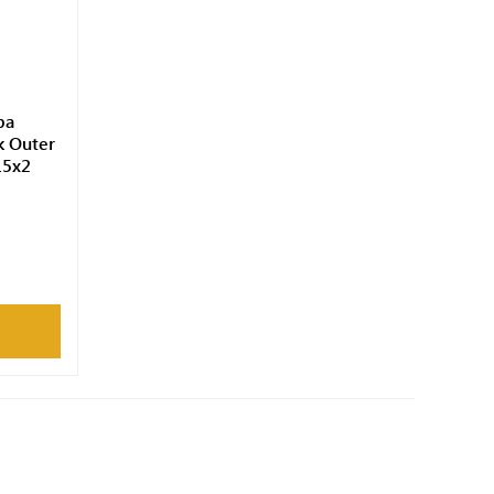
ра
k Outer
15x2