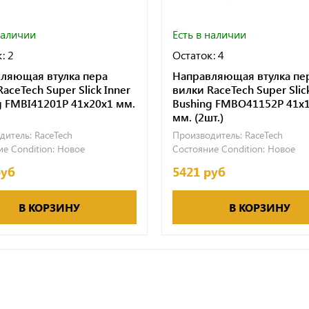
наличии
Есть в наличии
: 2
Остаток: 4
ляющая втулка пера
Направляющая втулка пе
aceTech Super Slick Inner
вилки RaceTech Super Slic
g FMBI41201P 41x20x1 мм.
Bushing FMBO41152P 41x
мм. (2шт.)
дитель:
RaceTech
Производитель:
RaceTech
е Condition:
Новое
Состояние Condition:
Новое
руб
5421 руб
В КОРЗИНУ
В КОРЗИНУ