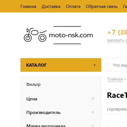
Главная
Доставка
Оплата
Обратная связь
Г
+7 (3
заказать
КАТАЛОГ
Главная
Фильтр
Race
Цена
сортирова
Производитель
Марка мотоцикла