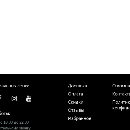
альных сетях:
Доставка
О комп
Оплата
Контакт
Скидки
Политик
конфиде
Отзывы
боты:
Избранное
с 10:00 до 22:00
рительному звонку