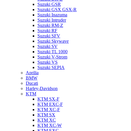
Suzuki GSR
Suzuki GSX GSX-R
Suzuki Inazuma
Suzuki Intruder
Suzuki RM-Z
Suzuki RF
Suzuki SFV
Suzuki Skywave
Suzuki SV
Suzuki TL 1000
Suzuki V-Strom
Suzuki VS
Suzuki SEPIA
Aprilia
BMW
Ducati
Harley-Davidson
KTM
KTM SX-F
KTM EXC-F
KTM XC-F
KTM SX
KTM XC
KTM XC-W
KTM EXC