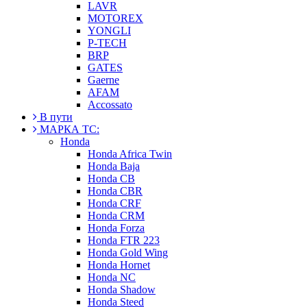
LAVR
MOTOREX
YONGLI
P-TECH
BRP
GATES
Gaerne
AFAM
Accossato
В пути
МАРКА ТС:
Honda
Honda Africa Twin
Honda Baja
Honda CB
Honda CBR
Honda CRF
Honda CRM
Honda Forza
Honda FTR 223
Honda Gold Wing
Honda Hornet
Honda NC
Honda Shadow
Honda Steed