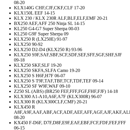
08-20
KLX140G CHF,CJF,CKF,CLF 17-20
KLX150L EEF 14-15
KLX 230 / KLX 230R ALF,BLF,ELF,EMF 20-21
BX250 AEF,AFF 250 Ninja SL 14-15
KL250 G4-G7 Super Sherpa 00-03
KL250 G9F Super Sherpa 09
KLX250 R (LX250E) 91-97
KLX250 90-92
KLX250 D2-D4 (KLX250 R) 93-96
KLX250 S9F,SAF,SBF,SCF,SDF,SEF,SFF,SGF,SHF,SJF
09-18
KLX250 SKF,SLF 19-20
KLX250 SKFA,SLFA Camo 19-20
KLX250 S H6F,H7F 06-07
KLX250 S T9F,TAF,TBF,TCF,TDF,TEF 09-14
KLX250 SF W9F,WAF 09-10
Z250 SL (ABS) (BR250 FEF,FFF,FGF,FHF,FJF) 14-18
KLX300 A1-A10,A6F,A7F (KLX300R) 96-07
KLX300 R (KLX300CLF,CMF) 20-21
KLX450 R
A8F,A9F,AAF,ABF,ACF,ADF,AEF,AFF,AGF,AJF,AKF,AL
08-20
KX450 F-D6F, D7F,D8F,E9F,EAF,EBF,FCF,FDF,FEF,FFF
06-15