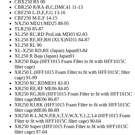
CBX250 RS 00
CBR250 R/RA-B,C,DMC41 11-13
CRF250 L-D,E,F,G 13-16
CRF250 M-E,F 14-15
NX250 MD21/MD25 88-95
TLR250 85-87
XL250 RC,RD ProLink MD03 82-83
XL250 RE,RF,RH (XLX)ND11 84-87
XL250 RL 90
XL-X250 RD,RE (Japan) Japan83-84
XL250 R Baja (Japan) Japan91
XR250 Baja (HFF1015 Foam Filter to fit with HFF1015C
filter cage)
XR250 L (HFF1015 Foam Filter to fit with HFF1015C filter
cage) 91-99
XR250 RC,RDME01 82-83
XR250 RE,RF ME06 84-85
XR250 RG,RH (HFF1015 Foam Filter to fit with HFF1015C
filter cage)ME06 86-87
XR250 RJ,RK (HFF1015 Foam Filter to fit with HFF1015C
filter cage)ME06 88-89
XR250 R-L,M,N,P,R,S,T,V,W,X,Y,1,2,3,4 (HFF1015 Foam
Filter to fit with HFF1015C filter cage) 90-04
XR250 Super (HFF1015 Foam Filter to fit with HFF1015C
filter cage) 97-04