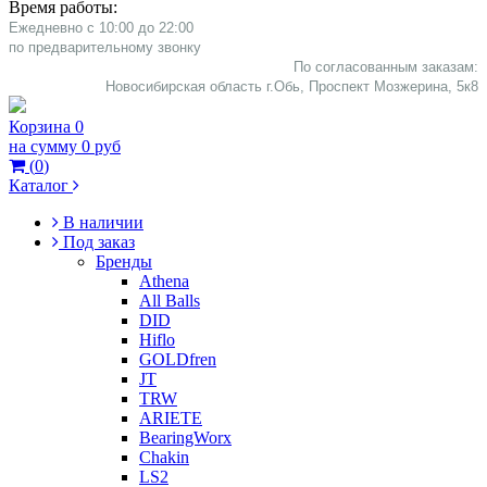
Время работы:
Ежедневно с 10:00 до 22:00
​по предварительному звонку
По согласованным заказам:
Новосибирская область г.Обь, Проспект Мозжерина, 5к8​
Корзина
0
на сумму
0 руб
(
0
)
Каталог
В наличии
Под заказ
Бренды
Athena
All Balls
DID
Hiflo
GOLDfren
JT
TRW
ARIETE
BearingWorx
Chakin
LS2