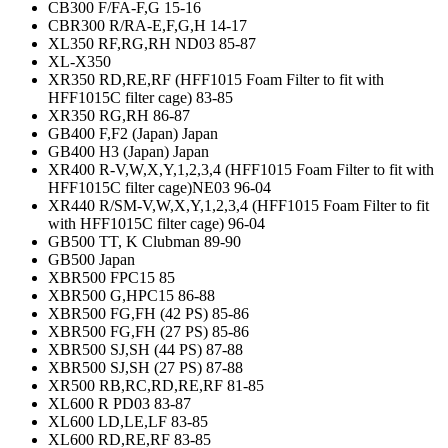
CB300 F/FA-F,G 15-16
CBR300 R/RA-E,F,G,H 14-17
XL350 RF,RG,RH ND03 85-87
XL-X350
XR350 RD,RE,RF (HFF1015 Foam Filter to fit with
HFF1015C filter cage) 83-85
XR350 RG,RH 86-87
GB400 F,F2 (Japan) Japan
GB400 H3 (Japan) Japan
XR400 R-V,W,X,Y,1,2,3,4 (HFF1015 Foam Filter to fit with
HFF1015C filter cage)NE03 96-04
XR440 R/SM-V,W,X,Y,1,2,3,4 (HFF1015 Foam Filter to fit
with HFF1015C filter cage) 96-04
GB500 TT, K Clubman 89-90
GB500 Japan
XBR500 FPC15 85
XBR500 G,HPC15 86-88
XBR500 FG,FH (42 PS) 85-86
XBR500 FG,FH (27 PS) 85-86
XBR500 SJ,SH (44 PS) 87-88
XBR500 SJ,SH (27 PS) 87-88
XR500 RB,RC,RD,RE,RF 81-85
XL600 R PD03 83-87
XL600 LD,LE,LF 83-85
XL600 RD,RE,RF 83-85