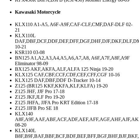
Kawasaki Motorcycle
KLX110 A1-A5, A6F-A9F,CAF-CLF,CMF,DAF-DLF 02-
21
KLX110L
DAF,DBF,DCF,DDF,DEF,DFF,DGF,DHF,DJF,DKF,DLF,D
10-21
KSR110 03-08
BN125 A1,A2,A3,A4,A5,A6,A7,A8, A6F,A7F,A8F,A9F
Eliminator 98-09
BX125 AKF,AKFA,ALF,ALFA 125 Ninja 19-20
KLX125 CAF,CBF,CCF,CDF,CEF,CFF,CGF 10-16
KLX125 DAF,DBF,DDF D-Tracker 10-14
Z125 (BR125 KKF,KKFA,KLF,KLFA) 19-20
Z125 JHF, JJF Pro 17-18
Z125 JKF,JLF Pro 19-20
Z125 JHFA, JJFA Pro KRT Edition 17-18
Z125 JJFB Pro SE 18
KLX140
A8F,A9F,AAF,ABF,ACF,ADF,AEF,AFF,AGF,AHF,AJF,AK
08-20
KLX140L
B8F,B9F,BAF,BBF,BCF,BDF,BEF,BFF,BGF,BHF,BJF,BKF