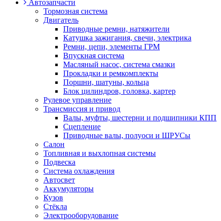
Автозапчасти
Тормозная система
Двигатель
Приводные ремни, натяжители
Катушка зажигания, свечи, электрика
Ремни, цепи, элементы ГРМ
Впускная система
Масляный насос, система смазки
Прокладки и ремкомплекты
Поршни, шатуны, кольца
Блок цилиндров, головка, картер
Рулевое управление
Трансмиссия и привод
Валы, муфты, шестерни и подшипники КПП
Сцепление
Приводные валы, полуоси и ШРУСы
Салон
Топливная и выхлопная системы
Подвеска
Система охлаждения
Автосвет
Аккумуляторы
Кузов
Стёкла
Электрооборудование