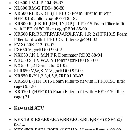
XL600 LM-F PD04 85-87
XL600 RM-G PD04 86-88
XR600 RF,RG,RH (HFF1015 Foam Filter to fit with
HFF1015C filter cage)PE04 85-87
XR600 RJ,RK,RL,RM,RN,RP (HFF1015 Foam Filter to fit
with HFF1015C filter cage)PE04 85-90
XR600 RR,RS,RT,RV,RW,RX,RY,R-1,R-2 (HFF1015 Foam
Filter to fit with HFF1015C filter cage) 94-02
FMX650RD12 05-07
FX650 VigorRD09 99-02
NX650 J,K,L,M,N,P,R Dominator RD02 88-94
NX650 S,T,V,W,X,Y DominatorRD08 95-00
NX650 1,2 Dominator 01-02
SLR650 V,W,X,Y VigorRD09 97-00
XR650 R-Y,1,2,3,4,5,6,7RE01 00-07
XR650 L (HFF1015 Foam Filter to fit with HFF1015C filter
cage) 93-20
XR650 L (HFF1015 Foam Filter to fit with HFF1015C filter
cage) 21
Kawasaki ATV
KFX450R B8F,B9F,BAF,BBF,BCS,BDF,BEF (KSF450)
08-14
KFX450R B8FA,B9FB (KSF450) Monster Energy 08-09