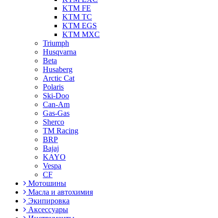
KTM FE
KTM TC
KTM EGS
KTM MXC
Triumph
Husqvarna
Beta
Husaberg
Arctic Cat
Polaris
Ski-Doo
Can-Am
Gas-Gas
Sherco
TM Racing
BRP
Bajaj
KAYO
Vespa
CF
Мотошины
Масла и автохимия
Экипировка
Аксессуары