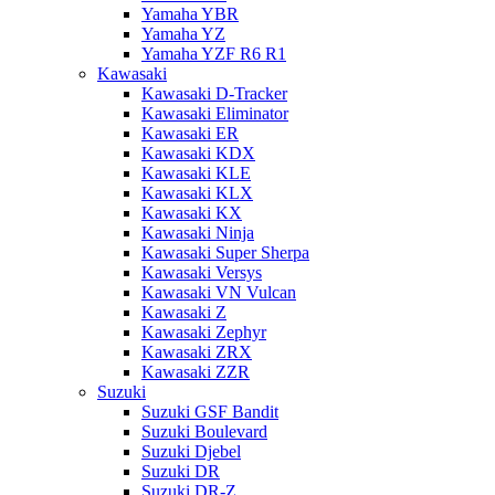
Yamaha YBR
Yamaha YZ
Yamaha YZF R6 R1
Kawasaki
Kawasaki D-Tracker
Kawasaki Eliminator
Kawasaki ER
Kawasaki KDX
Kawasaki KLE
Kawasaki KLX
Kawasaki KX
Kawasaki Ninja
Kawasaki Super Sherpa
Kawasaki Versys
Kawasaki VN Vulcan
Kawasaki Z
Kawasaki Zephyr
Kawasaki ZRX
Kawasaki ZZR
Suzuki
Suzuki GSF Bandit
Suzuki Boulevard
Suzuki Djebel
Suzuki DR
Suzuki DR-Z