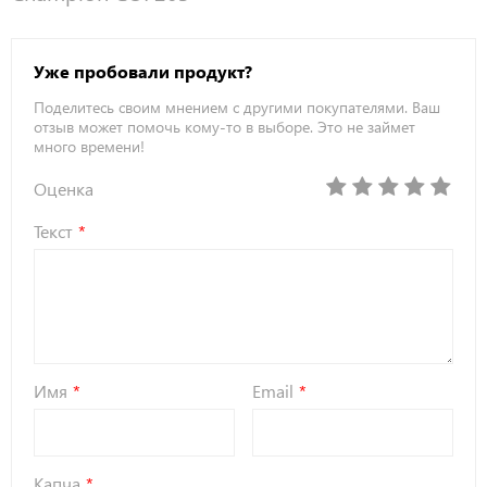
Уже пробовали продукт?
Поделитесь своим мнением с другими покупателями. Ваш
отзыв может помочь кому-то в выборе. Это не займет
много времени!
Оценка
Текст
Имя
Email
Капча