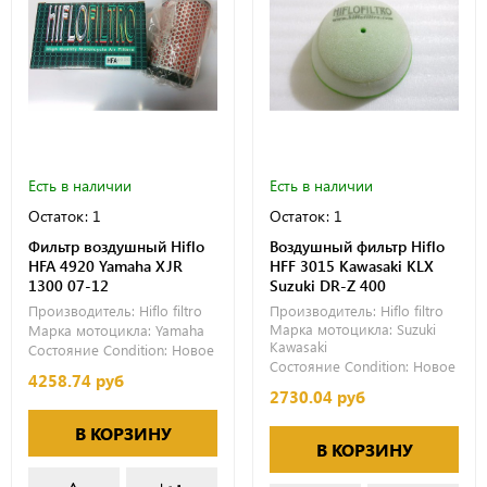
Есть в наличии
Есть в наличии
Остаток: 1
Остаток: 1
Фильтр воздушный Hiflo
Воздушный фильтр Hiflo
HFA 4920 Yamaha XJR
HFF 3015 Kawasaki KLX
1300 07-12
Suzuki DR-Z 400
Производитель:
Hiflo filtro
Производитель:
Hiflo filtro
Марка мотоцикла:
Suzuki
Марка мотоцикла:
Yamaha
Kawasaki
Состояние Condition:
Новое
Состояние Condition:
Новое
4258.74 руб
2730.04 руб
В КОРЗИНУ
В КОРЗИНУ