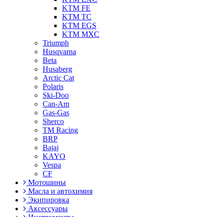
KTM FE
KTM TC
KTM EGS
KTM MXC
Triumph
Husqvarna
Beta
Husaberg
Arctic Cat
Polaris
Ski-Doo
Can-Am
Gas-Gas
Sherco
TM Racing
BRP
Bajaj
KAYO
Vespa
CF
Мотошины
Масла и автохимия
Экипировка
Аксессуары