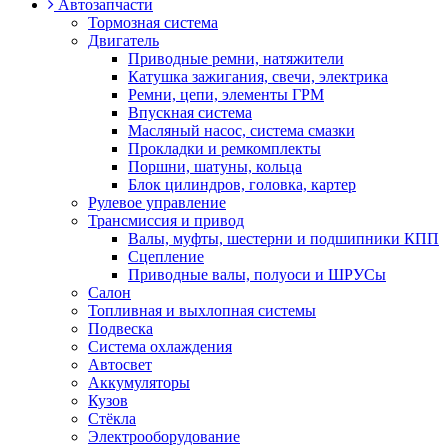
Автозапчасти
Тормозная система
Двигатель
Приводные ремни, натяжители
Катушка зажигания, свечи, электрика
Ремни, цепи, элементы ГРМ
Впускная система
Масляный насос, система смазки
Прокладки и ремкомплекты
Поршни, шатуны, кольца
Блок цилиндров, головка, картер
Рулевое управление
Трансмиссия и привод
Валы, муфты, шестерни и подшипники КПП
Сцепление
Приводные валы, полуоси и ШРУСы
Салон
Топливная и выхлопная системы
Подвеска
Система охлаждения
Автосвет
Аккумуляторы
Кузов
Стёкла
Электрооборудование