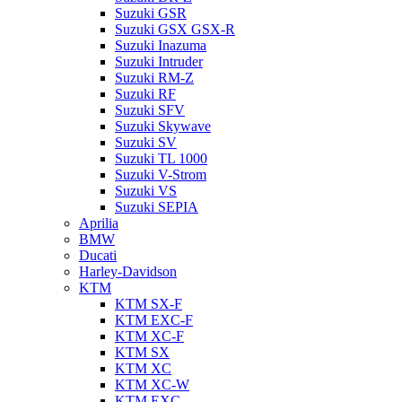
Suzuki GSR
Suzuki GSX GSX-R
Suzuki Inazuma
Suzuki Intruder
Suzuki RM-Z
Suzuki RF
Suzuki SFV
Suzuki Skywave
Suzuki SV
Suzuki TL 1000
Suzuki V-Strom
Suzuki VS
Suzuki SEPIA
Aprilia
BMW
Ducati
Harley-Davidson
KTM
KTM SX-F
KTM EXC-F
KTM XC-F
KTM SX
KTM XC
KTM XC-W
KTM EXC