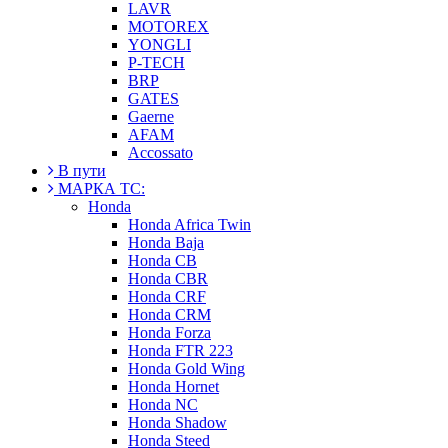
LAVR
MOTOREX
YONGLI
P-TECH
BRP
GATES
Gaerne
AFAM
Accossato
В пути
МАРКА ТС:
Honda
Honda Africa Twin
Honda Baja
Honda CB
Honda CBR
Honda CRF
Honda CRM
Honda Forza
Honda FTR 223
Honda Gold Wing
Honda Hornet
Honda NC
Honda Shadow
Honda Steed