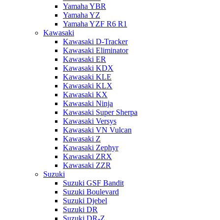
Yamaha YBR
Yamaha YZ
Yamaha YZF R6 R1
Kawasaki
Kawasaki D-Tracker
Kawasaki Eliminator
Kawasaki ER
Kawasaki KDX
Kawasaki KLE
Kawasaki KLX
Kawasaki KX
Kawasaki Ninja
Kawasaki Super Sherpa
Kawasaki Versys
Kawasaki VN Vulcan
Kawasaki Z
Kawasaki Zephyr
Kawasaki ZRX
Kawasaki ZZR
Suzuki
Suzuki GSF Bandit
Suzuki Boulevard
Suzuki Djebel
Suzuki DR
Suzuki DR-Z