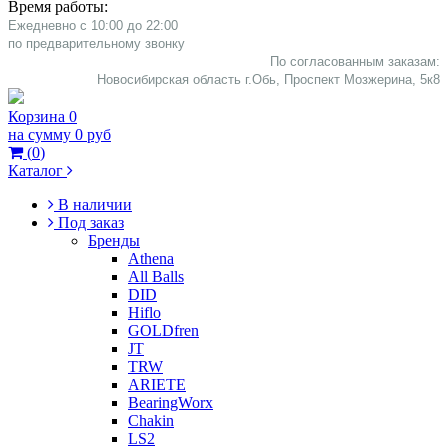
Время работы:
Ежедневно с 10:00 до 22:00
​по предварительному звонку
По согласованным заказам:
Новосибирская область г.Обь, Проспект Мозжерина, 5к8​
Корзина
0
на сумму
0 руб
(
0
)
Каталог
В наличии
Под заказ
Бренды
Athena
All Balls
DID
Hiflo
GOLDfren
JT
TRW
ARIETE
BearingWorx
Chakin
LS2