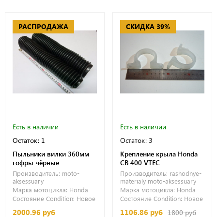
РАСПРОДАЖА
СКИДКА 39%
Есть в наличии
Есть в наличии
Остаток: 1
Остаток: 3
Пыльники вилки 360мм
Крепление крыла Honda
гофры чёрные
CB 400 VTEC
Производитель:
moto-
Производитель:
rashodnye-
aksessuary
materialy
moto-aksessuary
Марка мотоцикла:
Honda
Марка мотоцикла:
Honda
Состояние Condition:
Новое
Состояние Condition:
Новое
2000.96 руб
1106.86 руб
1800 руб