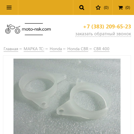
(0)
(
0
)
+7 (383) 209-65-23
заказать обратный звонок
Главная
МАРКА ТС:
Honda
Honda CBR
CBR 400