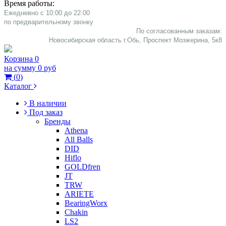
Время работы:
Ежедневно с 10:00 до 22:00
​по предварительному звонку
По согласованным заказам:
Новосибирская область г.Обь, Проспект Мозжерина, 5к8​
Корзина
0
на сумму
0 руб
(
0
)
Каталог
В наличии
Под заказ
Бренды
Athena
All Balls
DID
Hiflo
GOLDfren
JT
TRW
ARIETE
BearingWorx
Chakin
LS2