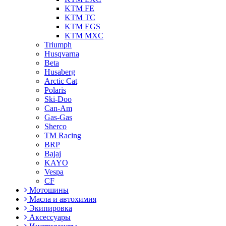
KTM FE
KTM TC
KTM EGS
KTM MXC
Triumph
Husqvarna
Beta
Husaberg
Arctic Cat
Polaris
Ski-Doo
Can-Am
Gas-Gas
Sherco
TM Racing
BRP
Bajaj
KAYO
Vespa
CF
Мотошины
Масла и автохимия
Экипировка
Аксессуары