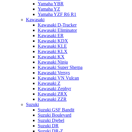
Yamaha YBR
Yamaha YZ
Yamaha YZF R6 R1
Kawasaki
Kawasaki D-Tracker
Kawasaki Eliminator
Kawasaki ER
Kawasaki KDX
Kawasaki KLE
Kawasaki KLX
Kawasaki KX
Kawasaki Ninja
Kawasaki Super Sherpa
Kawasaki Versys
Kawasaki VN Vulcan
Kawasaki Z
Kawasaki Zephyr
Kawasaki ZRX
Kawasaki ZZR
Suzuki
Suzuki GSF Bandit
Suzuki Boulevard
Suzuki Djebel
Suzuki DR
Suzuki DR-Z