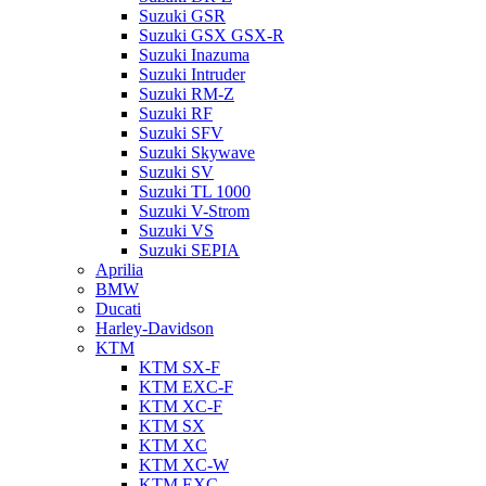
Suzuki GSR
Suzuki GSX GSX-R
Suzuki Inazuma
Suzuki Intruder
Suzuki RM-Z
Suzuki RF
Suzuki SFV
Suzuki Skywave
Suzuki SV
Suzuki TL 1000
Suzuki V-Strom
Suzuki VS
Suzuki SEPIA
Aprilia
BMW
Ducati
Harley-Davidson
KTM
KTM SX-F
KTM EXC-F
KTM XC-F
KTM SX
KTM XC
KTM XC-W
KTM EXC