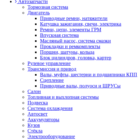
Автозапчасти
Тормозная система
Двигатель
Приводные ремни, натяжители
Катушка зажигания, свечи, электрика
Ремни, цепи, элементы ГРМ
Впускная система
Масляный насос, система смазки
Прокладки и ремкомплекты
Поршни, шатуны, кольца
Блок цилиндров, головка, картер
Рулевое управление
Трансмиссия и привод
Валы, муфты, шестерни и подшипники КПП
Сцепление
Приводные валы, полуоси и ШРУСы
Салон
Топливная и выхлопная системы
Подвеска
Система охлаждения
Автосвет
Аккумуляторы
Кузов
Стёкла
Электрооборудование