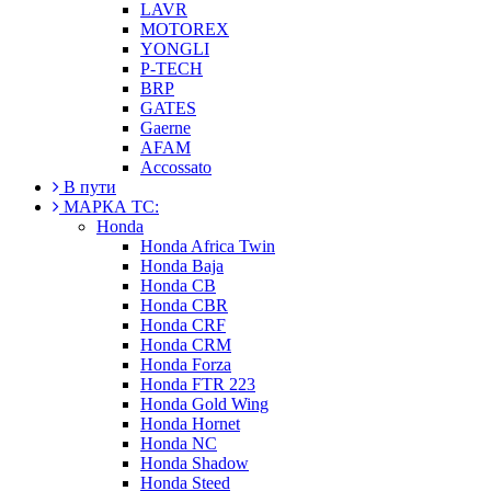
LAVR
MOTOREX
YONGLI
P-TECH
BRP
GATES
Gaerne
AFAM
Accossato
В пути
МАРКА ТС:
Honda
Honda Africa Twin
Honda Baja
Honda CB
Honda CBR
Honda CRF
Honda CRM
Honda Forza
Honda FTR 223
Honda Gold Wing
Honda Hornet
Honda NC
Honda Shadow
Honda Steed