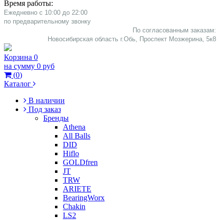
Время работы:
Ежедневно с 10:00 до 22:00
​по предварительному звонку
По согласованным заказам:
Новосибирская область г.Обь, Проспект Мозжерина, 5к8​
Корзина
0
на сумму
0 руб
(
0
)
Каталог
В наличии
Под заказ
Бренды
Athena
All Balls
DID
Hiflo
GOLDfren
JT
TRW
ARIETE
BearingWorx
Chakin
LS2