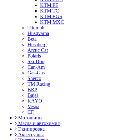
KTM FE
KTM TC
KTM EGS
KTM MXC
Triumph
Husqvarna
Beta
Husaberg
Arctic Cat
Polaris
Ski-Doo
Can-Am
Gas-Gas
Sherco
TM Racing
BRP
Bajaj
KAYO
Vespa
CF
Мотошины
Масла и автохимия
Экипировка
Аксессуары