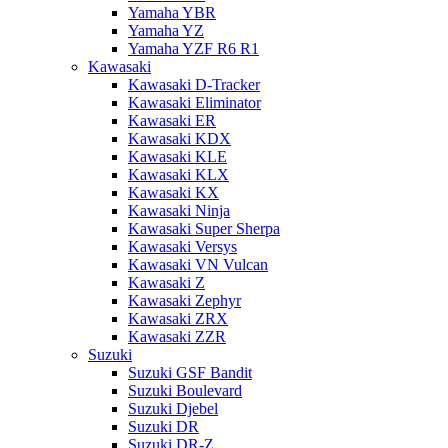
Yamaha YBR
Yamaha YZ
Yamaha YZF R6 R1
Kawasaki
Kawasaki D-Tracker
Kawasaki Eliminator
Kawasaki ER
Kawasaki KDX
Kawasaki KLE
Kawasaki KLX
Kawasaki KX
Kawasaki Ninja
Kawasaki Super Sherpa
Kawasaki Versys
Kawasaki VN Vulcan
Kawasaki Z
Kawasaki Zephyr
Kawasaki ZRX
Kawasaki ZZR
Suzuki
Suzuki GSF Bandit
Suzuki Boulevard
Suzuki Djebel
Suzuki DR
Suzuki DR-Z