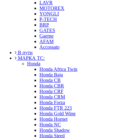
LAVR
MOTOREX
YONGLI
P-TECH
BRP
GATES
Gaerne
AFAM
Accossato
В пути
МАРКА ТС:
Honda
Honda Africa Twin
Honda Baja
Honda CB
Honda CBR
Honda CRF
Honda CRM
Honda Forza
Honda FTR 223
Honda Gold Wing
Honda Hornet
Honda NC
Honda Shadow
Honda Steed