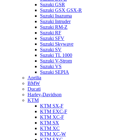
Suzuki GSR
Suzuki GSX GSX-R
Suzuki Inazuma
Suzuki Intruder
Suzuki RM-Z
Suzuki RF
Suzuki SFV
Suzuki Skywave
Suzuki SV
Suzuki TL 1000
Suzuki V-Strom
Suzuki VS
Suzuki SEPIA
Aprilia
BMW
Ducati
Harley-Davidson
KTM
KTM SX-F
KTM EXC-F
KTM XC-F
KTM SX
KTM XC
KTM XC-W
KTM EXC