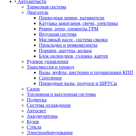
Автозапчасти
Тормозная система
Двигатель
Приводные ремни, натяжители
Катушка зажигания, свечи, электрика
Ремни, цепи, элементы ГРМ
Впускная система
Масляный насос, система смазки
Прокладки и ремкомплекты
Поршни, шатуны, кольца
Блок цилиндров, головка, картер
Рулевое управление
Трансмиссия и привод
Валы, муфты, шестерни и подшипники КПП
Сцепление
Приводные валы, полуоси и ШРУСы
Салон
Топливная и выхлопная системы
Подвеска
Система охлаждения
Автосвет
Аккумуляторы
Кузов
Стёкла
Электрооборудование