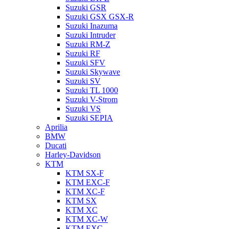
Suzuki GSR
Suzuki GSX GSX-R
Suzuki Inazuma
Suzuki Intruder
Suzuki RM-Z
Suzuki RF
Suzuki SFV
Suzuki Skywave
Suzuki SV
Suzuki TL 1000
Suzuki V-Strom
Suzuki VS
Suzuki SEPIA
Aprilia
BMW
Ducati
Harley-Davidson
KTM
KTM SX-F
KTM EXC-F
KTM XC-F
KTM SX
KTM XC
KTM XC-W
KTM EXC