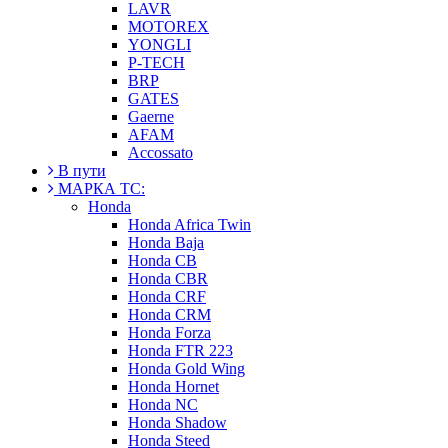
LAVR
MOTOREX
YONGLI
P-TECH
BRP
GATES
Gaerne
AFAM
Accossato
В пути
МАРКА ТС:
Honda
Honda Africa Twin
Honda Baja
Honda CB
Honda CBR
Honda CRF
Honda CRM
Honda Forza
Honda FTR 223
Honda Gold Wing
Honda Hornet
Honda NC
Honda Shadow
Honda Steed