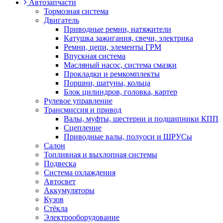
Автозапчасти
Тормозная система
Двигатель
Приводные ремни, натяжители
Катушка зажигания, свечи, электрика
Ремни, цепи, элементы ГРМ
Впускная система
Масляный насос, система смазки
Прокладки и ремкомплекты
Поршни, шатуны, кольца
Блок цилиндров, головка, картер
Рулевое управление
Трансмиссия и привод
Валы, муфты, шестерни и подшипники КПП
Сцепление
Приводные валы, полуоси и ШРУСы
Салон
Топливная и выхлопная системы
Подвеска
Система охлаждения
Автосвет
Аккумуляторы
Кузов
Стёкла
Электрооборудование