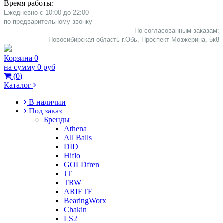
Время работы:
Ежедневно с 10:00 до 22:00
​по предварительному звонку
По согласованным заказам:
Новосибирская область г.Обь, Проспект Мозжерина, 5к8​
Корзина
0
на сумму
0 руб
(
0
)
Каталог
В наличии
Под заказ
Бренды
Athena
All Balls
DID
Hiflo
GOLDfren
JT
TRW
ARIETE
BearingWorx
Chakin
LS2