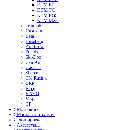
KTM FE
KTM TC
KTM EGS
KTM MXC
Triumph
Husqvarna
Beta
Husaberg
Arctic Cat
Polaris
Ski-Doo
Can-Am
Gas-Gas
Sherco
TM Racing
BRP
Bajaj
KAYO
Vespa
CF
Мотошины
Масла и автохимия
Экипировка
Аксессуары