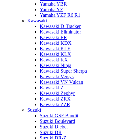
Yamaha YBR
Yamaha YZ
Yamaha YZF R6 R1
Kawasaki
Kawasaki D-Tracker
Kawasaki Eliminator
Kawasaki ER
Kawasaki KDX
Kawasaki KLE
Kawasaki KLX
Kawasaki KX
Kawasaki Ninja
Kawasaki Super Sherpa
Kawasaki Versys
Kawasaki VN Vulcan
Kawasaki Z
Kawasaki Zephyr
Kawasaki ZRX
Kawasaki ZZR
Suzuki
Suzuki GSF Bandit
Suzuki Boulevard
Suzuki Djebel
Suzuki DR
Suzuki DR-Z