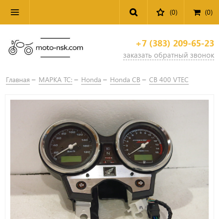
(0)
(
0
)
+7 (383) 209-65-23
заказать обратный звонок
Главная
МАРКА ТС:
Honda
Honda CB
CB 400 VTEC