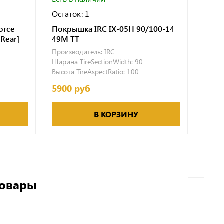
Остаток: 1
Остат
orce
Покрышка IRC IX-05H 90/100-14
Покр
Rear]
49M TT
49M 
Производитель:
IRC
Произ
Ширина TireSectionWidth:
90
Ширин
Высота TireAspectRatio:
100
Высота
5900 руб
5500
В КОРЗИНУ
товары