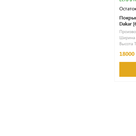
Остаток
Покрыш
Dakar [
Произво
Ширина T
Высота T
18000