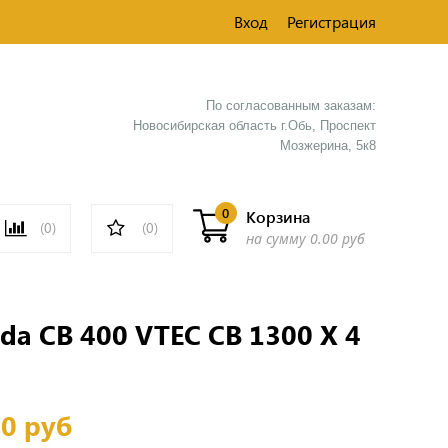
Вход
Регистрация
По согласованным заказам:
Новосибирская область г.Обь, Проспект
Мозжерина, 5к8​
0
Корзина
(0)
(0)
на сумму
0.00 руб
da CB 400 VTEC CB 1300 X 4
00 руб