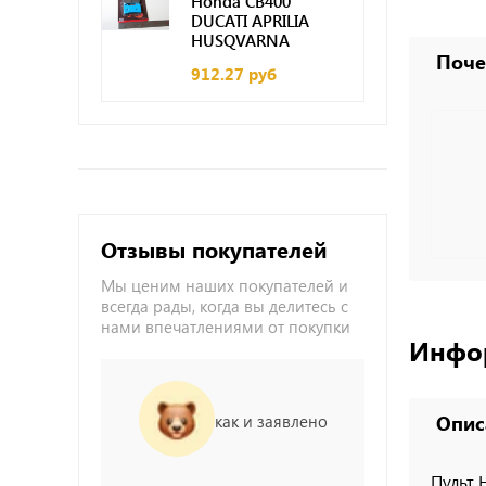
Honda CB400
DUCATI APRILIA
HUSQVARNA
Поче
912.27 руб
Отзывы покупателей
Мы ценим наших покупателей и
всегда рады, когда вы делитесь с
нами впечатлениями от покупки
Инфо
как и заявлено
Опис
Пульт 