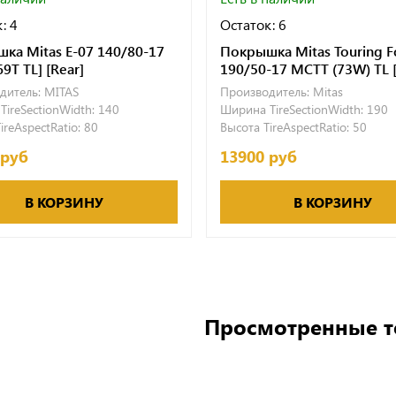
: 4
Остаток: 6
ка Mitas E-07 140/80-17
Покрышка Mitas Touring F
69T TL] [Rear]
190/50-17 MCTT (73W) TL [
дитель:
MITAS
Производитель:
Mitas
ireSectionWidth:
140
Ширина TireSectionWidth:
190
ireAspectRatio:
80
Высота TireAspectRatio:
50
 руб
13900 руб
В КОРЗИНУ
В КОРЗИНУ
Просмотренные 