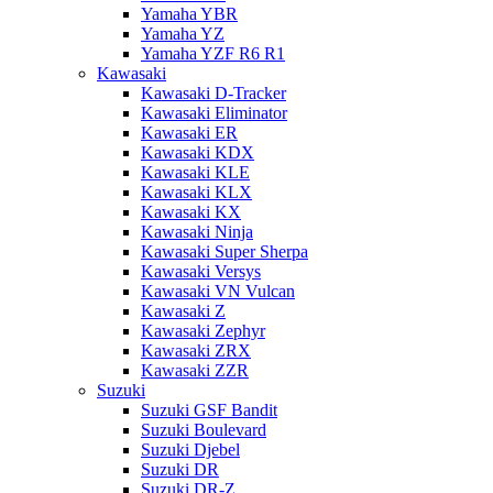
Yamaha YBR
Yamaha YZ
Yamaha YZF R6 R1
Kawasaki
Kawasaki D-Tracker
Kawasaki Eliminator
Kawasaki ER
Kawasaki KDX
Kawasaki KLE
Kawasaki KLX
Kawasaki KX
Kawasaki Ninja
Kawasaki Super Sherpa
Kawasaki Versys
Kawasaki VN Vulcan
Kawasaki Z
Kawasaki Zephyr
Kawasaki ZRX
Kawasaki ZZR
Suzuki
Suzuki GSF Bandit
Suzuki Boulevard
Suzuki Djebel
Suzuki DR
Suzuki DR-Z