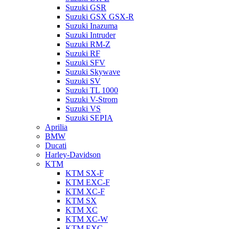
Suzuki GSR
Suzuki GSX GSX-R
Suzuki Inazuma
Suzuki Intruder
Suzuki RM-Z
Suzuki RF
Suzuki SFV
Suzuki Skywave
Suzuki SV
Suzuki TL 1000
Suzuki V-Strom
Suzuki VS
Suzuki SEPIA
Aprilia
BMW
Ducati
Harley-Davidson
KTM
KTM SX-F
KTM EXC-F
KTM XC-F
KTM SX
KTM XC
KTM XC-W
KTM EXC