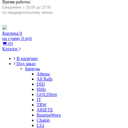
Время работы:
Ежедневно с 10:00 до 22:00
​по предварительному звонку
Корзина
0
на сумму
0 руб
(
0
)
Каталог
В наличии
Под заказ
Бренды
Athena
All Balls
DID
Hiflo
GOLDfren
JT
TRW
ARIETE
BearingWorx
Chakin
LS2