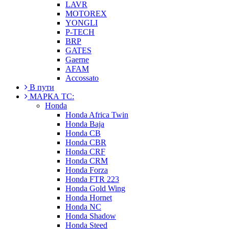
LAVR
MOTOREX
YONGLI
P-TECH
BRP
GATES
Gaerne
AFAM
Accossato
В пути
МАРКА ТС:
Honda
Honda Africa Twin
Honda Baja
Honda CB
Honda CBR
Honda CRF
Honda CRM
Honda Forza
Honda FTR 223
Honda Gold Wing
Honda Hornet
Honda NC
Honda Shadow
Honda Steed