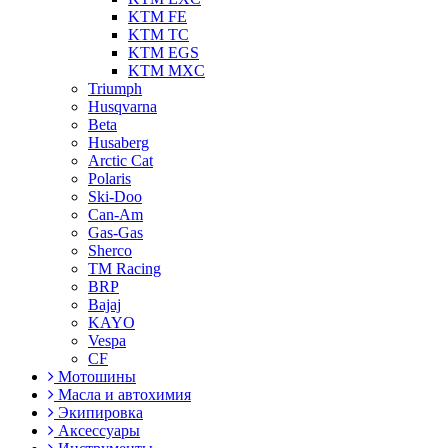
KTM FE
KTM TC
KTM EGS
KTM MXC
Triumph
Husqvarna
Beta
Husaberg
Arctic Cat
Polaris
Ski-Doo
Can-Am
Gas-Gas
Sherco
TM Racing
BRP
Bajaj
KAYO
Vespa
CF
Мотошины
Масла и автохимия
Экипировка
Аксессуары