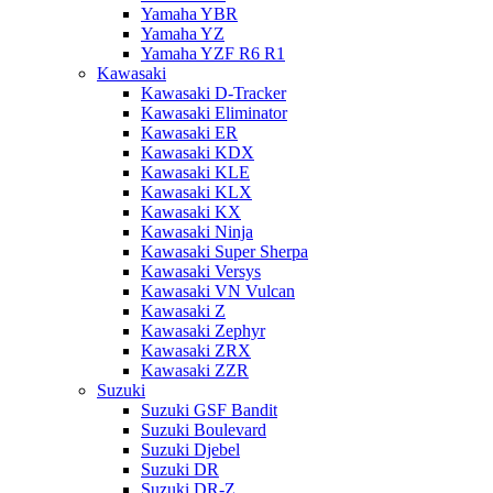
Yamaha YBR
Yamaha YZ
Yamaha YZF R6 R1
Kawasaki
Kawasaki D-Tracker
Kawasaki Eliminator
Kawasaki ER
Kawasaki KDX
Kawasaki KLE
Kawasaki KLX
Kawasaki KX
Kawasaki Ninja
Kawasaki Super Sherpa
Kawasaki Versys
Kawasaki VN Vulcan
Kawasaki Z
Kawasaki Zephyr
Kawasaki ZRX
Kawasaki ZZR
Suzuki
Suzuki GSF Bandit
Suzuki Boulevard
Suzuki Djebel
Suzuki DR
Suzuki DR-Z