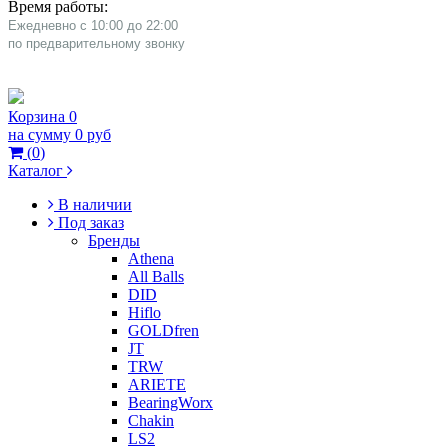
Время работы:
Ежедневно с 10:00 до 22:00
​по предварительному звонку
Корзина
0
на сумму
0 руб
(
0
)
Каталог
В наличии
Под заказ
Бренды
Athena
All Balls
DID
Hiflo
GOLDfren
JT
TRW
ARIETE
BearingWorx
Chakin
LS2