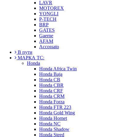
LAVR
MOTOREX
YONGLI
P-TECH
BRP
GATES
Gaerne
AFAM
Accossato
В пути
МАРКА ТС:
Honda
Honda Africa Twin
Honda Baja
Honda CB
Honda CBR
Honda CRF
Honda CRM
Honda Forza
Honda FTR 223
Honda Gold Wing
Honda Hornet
Honda NC
Honda Shadow
Honda Steed