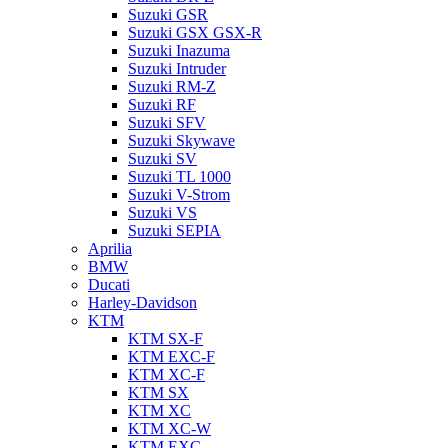
Suzuki GSR
Suzuki GSX GSX-R
Suzuki Inazuma
Suzuki Intruder
Suzuki RM-Z
Suzuki RF
Suzuki SFV
Suzuki Skywave
Suzuki SV
Suzuki TL 1000
Suzuki V-Strom
Suzuki VS
Suzuki SEPIA
Aprilia
BMW
Ducati
Harley-Davidson
KTM
KTM SX-F
KTM EXC-F
KTM XC-F
KTM SX
KTM XC
KTM XC-W
KTM EXC