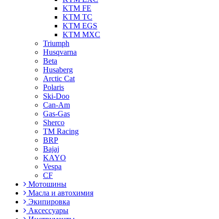
KTM FE
KTM TC
KTM EGS
KTM MXC
Triumph
Husqvarna
Beta
Husaberg
Arctic Cat
Polaris
Ski-Doo
Can-Am
Gas-Gas
Sherco
TM Racing
BRP
Bajaj
KAYO
Vespa
CF
Мотошины
Масла и автохимия
Экипировка
Аксессуары