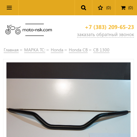
(0)
(
0
)
+7 (383) 209-65-23
заказать обратный звонок
Главная
МАРКА ТС:
Honda
Honda CB
CB 1300