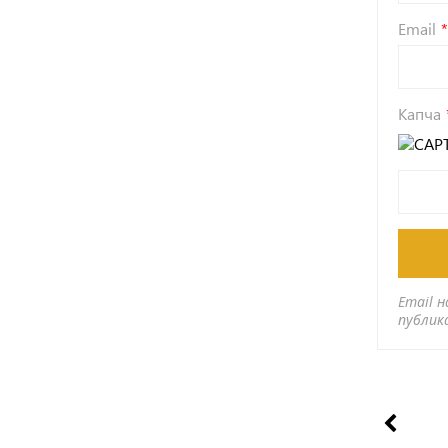
Email
Капча
Email н
публик