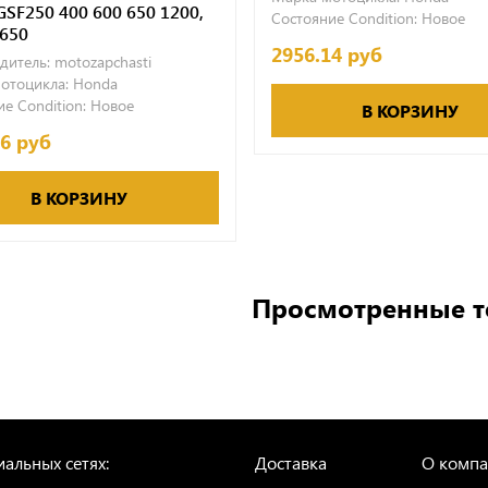
GSF250 400 600 650 1200,
Состояние Condition:
Новое
 650
2956.14 руб
дитель:
motozapchasti
отоцикла:
Honda
е Condition:
Новое
В КОРЗИНУ
96 руб
В КОРЗИНУ
Просмотренные 
альных сетях:
Доставка
О комп