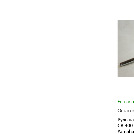
Есть в 
Остаток
Руль н
CB 400
Yamaha