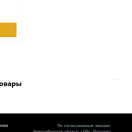
товары
ании
По согласованным заказам:
Новосибирская область г.Обь, Проспект