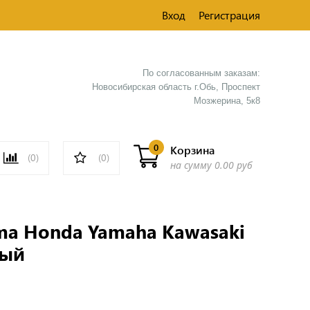
Вход
Регистрация
По согласованным заказам:
Новосибирская область г.Обь, Проспект
Мозжерина, 5к8​
0
Корзина
(0)
(0)
на сумму
0.00 руб
ma Honda Yamaha Kawasaki
рый