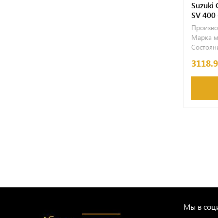
Suzuki 
SV 400
Произво
Марка м
Состояни
3118.
Мы в соци