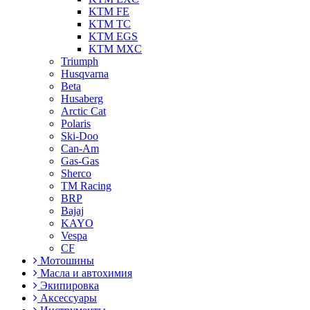
KTM FE
KTM TC
KTM EGS
KTM MXC
Triumph
Husqvarna
Beta
Husaberg
Arctic Cat
Polaris
Ski-Doo
Can-Am
Gas-Gas
Sherco
TM Racing
BRP
Bajaj
KAYO
Vespa
CF
Мотошины
Масла и автохимия
Экипировка
Аксессуары