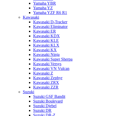
Yamaha YBR
Yamaha YZ
Yamaha YZF R6 R1
Kawasaki
Kawasaki D-Tracker
Kawasaki Eliminator
Kawasaki ER
Kawasaki KDX
Kawasaki KLE
Kawasaki KLX
Kawasaki KX
Kawasaki Ninja
Kawasaki Super Sherpa
Kawasaki Versys
Kawasaki VN Vulcan
Kawasaki Z
Kawasaki Zephyr
Kawasaki ZRX
Kawasaki ZZR
Suzuki
Suzuki GSF Bandit
Suzuki Boulevard
Suzuki Djebel
Suzuki DR
Suzuki DR-Z