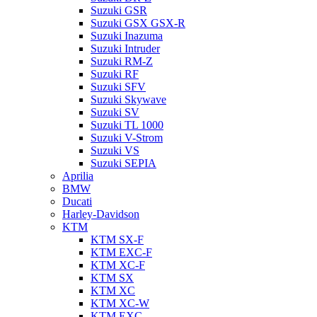
Suzuki GSR
Suzuki GSX GSX-R
Suzuki Inazuma
Suzuki Intruder
Suzuki RM-Z
Suzuki RF
Suzuki SFV
Suzuki Skywave
Suzuki SV
Suzuki TL 1000
Suzuki V-Strom
Suzuki VS
Suzuki SEPIA
Aprilia
BMW
Ducati
Harley-Davidson
KTM
KTM SX-F
KTM EXC-F
KTM XC-F
KTM SX
KTM XC
KTM XC-W
KTM EXC