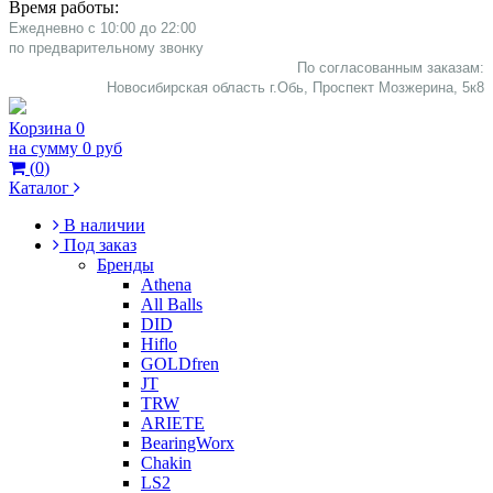
Время работы:
Ежедневно с 10:00 до 22:00
​по предварительному звонку
По согласованным заказам:
Новосибирская область г.Обь, Проспект Мозжерина, 5к8​
Корзина
0
на сумму
0 руб
(
0
)
Каталог
В наличии
Под заказ
Бренды
Athena
All Balls
DID
Hiflo
GOLDfren
JT
TRW
ARIETE
BearingWorx
Chakin
LS2