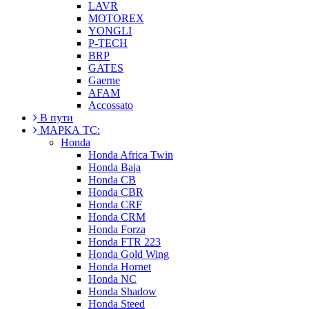
LAVR
MOTOREX
YONGLI
P-TECH
BRP
GATES
Gaerne
AFAM
Accossato
В пути
МАРКА ТС:
Honda
Honda Africa Twin
Honda Baja
Honda CB
Honda CBR
Honda CRF
Honda CRM
Honda Forza
Honda FTR 223
Honda Gold Wing
Honda Hornet
Honda NC
Honda Shadow
Honda Steed