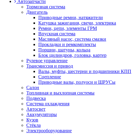
Автозапчасти
Тормозная система
Двигатель
Приводные ремни, натяжители
Катушка зажигания, свечи, электрика
Ремни, цепи, элементы ГРМ
Впускная система
Масляный насос, система смазки
Прокладки и ремкомплекты
Поршни, шатуны, кольца
Блок цилиндров, головка, картер
Рулевое управление
Трансмиссия и привод
Валы, муфты, шестерни и подшипники КПП
Сцепление
Приводные валы, полуоси и ШРУСы
Салон
Топливная и выхлопная системы
Подвеска
Система охлаждения
Автосвет
Аккумуляторы
Кузов
Стёкла
Электрооборудование