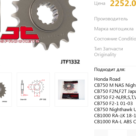
2252.
Цена
Производитель
Марка мотоцикла
Состояние Conditi
Тип Запчасти
Originality
Подходит для:
Honda Road
CB750 M NAS Nigh
CB750 F2N,F2T Jap
CB750 F2-N,P,R,S,T
CB750 F2-1 01-03
CB750 Nighthawk 
CB1000 RA-J,K 18-
CB1000 RA-L ABS 