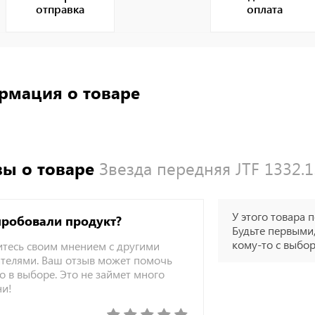
отправка
оплата
рмация о товаре
ы о товаре
Звезда передняя JTF 1332.
У этого товара п
пробовали продукт?
Будьте первыми,
кому-то с выбо
тесь своим мнением с другими
телями. Ваш отзыв может помочь
о в выборе. Это не займет много
ни!