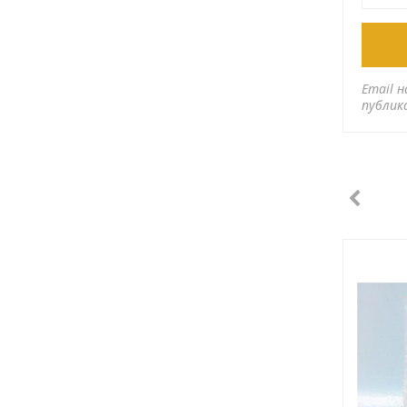
Email н
публик