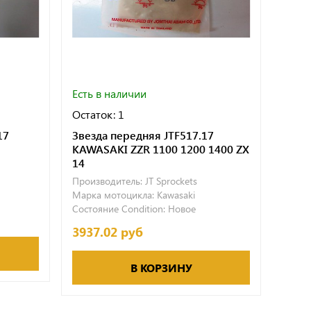
Есть в наличии
Есть 
Остаток: 1
Остат
17
Звезда передняя JTF517.17
Звезд
KAWASAKI ZZR 1100 1200 1400 ZX
Yama
14
Произ
Производитель:
JT Sprockets
Марка
Марка мотоцикла:
Kawasaki
Состо
Состояние Condition:
Новое
1876
3937.02 руб
В КОРЗИНУ