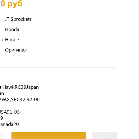
00 руб
JT Sprockets
Honda
on
Новое
Оригинал
t HawkRC39Japan
an
,V,W,X,YRC42 92-00
USA91-03
19
Canada20