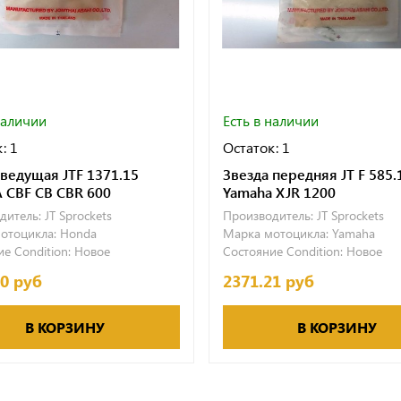
наличии
Есть в наличии
: 1
Остаток: 1
 ведущая JTF 1371.15
Звезда передняя JT F 585.
CBF CB CBR 600
Yamaha XJR 1200
дитель:
JT Sprockets
Производитель:
JT Sprockets
отоцикла:
Honda
Марка мотоцикла:
Yamaha
е Condition:
Новое
Состояние Condition:
Новое
60 руб
2371.21 руб
В КОРЗИНУ
В КОРЗИНУ