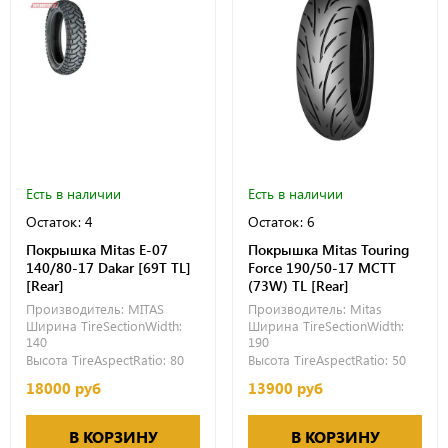
Есть в наличии
Есть в наличии
Остаток: 4
Остаток: 6
Покрышка Mitas E-07
Покрышка Mitas Touring
140/80-17 Dakar [69T TL]
Force 190/50-17 MCTT
[Rear]
(73W) TL [Rear]
Производитель:
MITAS
Производитель:
Mitas
Ширина TireSectionWidth:
Ширина TireSectionWidth:
140
190
Высота TireAspectRatio:
80
Высота TireAspectRatio:
50
18000 руб
13900 руб
В КОРЗИНУ
В КОРЗИНУ