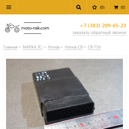
(0)
(
0
)
+7 (383) 209-65-23
заказать обратный звонок
Главная
МАРКА ТС:
Honda
Honda CB
CB 750