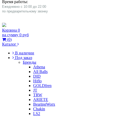
Время работы:
Ежедневно с 10:00 до 22:00
​по предварительному звонку
Корзина
0
на сумму
0 руб
(
0
)
Каталог
В наличии
Под заказ
Бренды
Athena
All Balls
DID
Hiflo
GOLDfren
JT
TRW
ARIETE
BearingWorx
Chakin
LS2