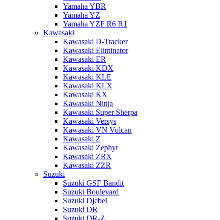
Yamaha YBR
Yamaha YZ
Yamaha YZF R6 R1
Kawasaki
Kawasaki D-Tracker
Kawasaki Eliminator
Kawasaki ER
Kawasaki KDX
Kawasaki KLE
Kawasaki KLX
Kawasaki KX
Kawasaki Ninja
Kawasaki Super Sherpa
Kawasaki Versys
Kawasaki VN Vulcan
Kawasaki Z
Kawasaki Zephyr
Kawasaki ZRX
Kawasaki ZZR
Suzuki
Suzuki GSF Bandit
Suzuki Boulevard
Suzuki Djebel
Suzuki DR
Suzuki DR-Z