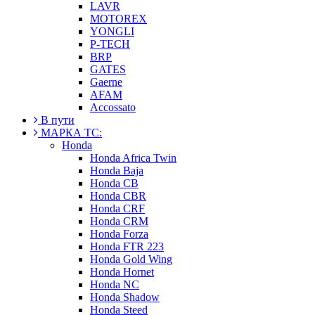
LAVR
MOTOREX
YONGLI
P-TECH
BRP
GATES
Gaerne
AFAM
Accossato
В пути
МАРКА ТС:
Honda
Honda Africa Twin
Honda Baja
Honda CB
Honda CBR
Honda CRF
Honda CRM
Honda Forza
Honda FTR 223
Honda Gold Wing
Honda Hornet
Honda NC
Honda Shadow
Honda Steed