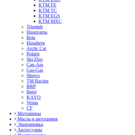
KTM FE
KTM TC
KTM EGS
KTM MXC
Triumph
Husqvarna
Beta
Husaberg
Arctic Cat
Polaris
Ski-Doo
Can-Am
Gas-Gas
Sherco
TM Racing
BRP
Bajaj
KAYO
Vespa
CF
Мотошины
Масла и автохимия
Экипировка
Аксессуары