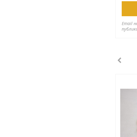
Email н
публик