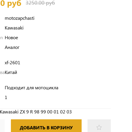
00 руб
3250.00 руб
motozapchasti
Kawasaki
on
Новое
Аналог
xf-2601
тва
Китай
Подходит для мотоцикла
1
awasaki ZX 9 R 98 99 00 01 02 03
ДОБАВИТЬ В КОРЗИНУ