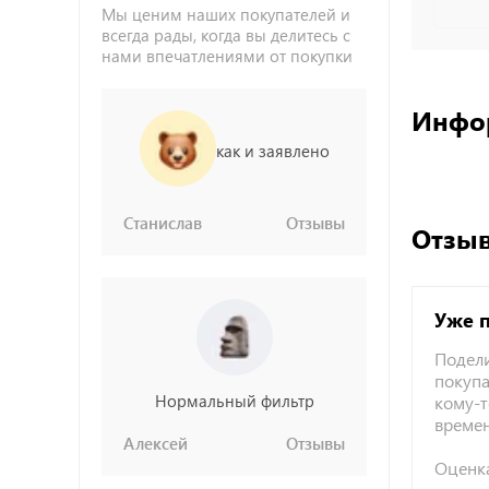
Мы ценим наших покупателей и
всегда рады, когда вы делитесь с
нами впечатлениями от покупки
Инфо
как и заявлено
Станислав
Отзывы
Отзыв
Уже 
Подели
покупа
Нормальный фильтр
кому-т
време
Алексей
Отзывы
Оценк