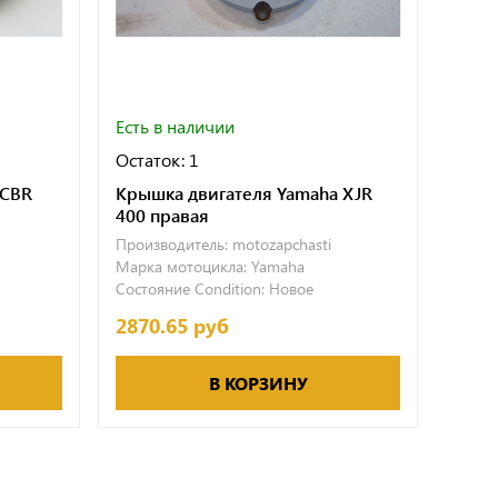
Есть в наличии
Есть 
Остаток: 1
Остат
 CBR
Крышка двигателя Yamaha XJR
Крыш
400 правая
СВ 40
Производитель:
motozapchasti
Произ
Марка мотоцикла:
Yamaha
Марка
Состояние Condition:
Новое
Состо
2870.65 руб
1581
В КОРЗИНУ