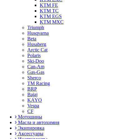
KTM FE
KTM TC
KTM EGS
KTM MXC
Triumph
Husqvarna
Beta
Husaberg
Arctic Cat
Polaris
Ski-Doo
Can-Am
Gas-Gas
Sherco
TM Racing
BRP
Bajaj
KAYO
Vespa
CF
Мотошины
Масла и автохимия
Экипировка
Аксессуары