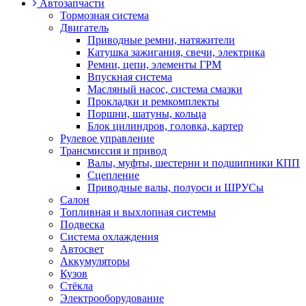
Автозапчасти
Тормозная система
Двигатель
Приводные ремни, натяжители
Катушка зажигания, свечи, электрика
Ремни, цепи, элементы ГРМ
Впускная система
Масляный насос, система смазки
Прокладки и ремкомплекты
Поршни, шатуны, кольца
Блок цилиндров, головка, картер
Рулевое управление
Трансмиссия и привод
Валы, муфты, шестерни и подшипники КПП
Сцепление
Приводные валы, полуоси и ШРУСы
Салон
Топливная и выхлопная системы
Подвеска
Система охлаждения
Автосвет
Аккумуляторы
Кузов
Стёкла
Электрооборудование