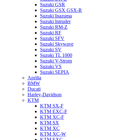
Suzuki GSR
Suzuki GSX GSX-R
Suzuki Inazuma
Suzuki Intruder
Suzuki RM-Z
Suzuki RF
Suzuki SFV
Suzuki Skywave
Suzuki SV
Suzuki TL 1000
Suzuki V-Strom
Suzuki VS
Suzuki SEPIA
Aprilia
BMW
Ducati
Harley-Davidson
KTM
KTM SX-F
KTM EXC-F
KTM XC-F
KTM SX
KTM XC
KTM XC-W
KTM EXC