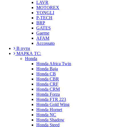
LAVR
MOTOREX
YONGLI
P-TECH
BRP
GATES
Gaerne
AFAM
Accossato
В пути
МАРКА ТС:
Honda
Honda Africa Twin
Honda Baja
Honda CB
Honda CBR
Honda CRF
Honda CRM
Honda Forza
Honda FTR 223
Honda Gold Wing
Honda Hornet
Honda NC
Honda Shadow
Honda Steed