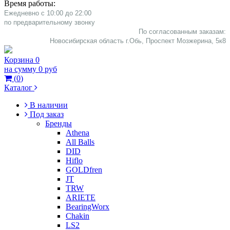
Время работы:
Ежедневно с 10:00 до 22:00
​по предварительному звонку
По согласованным заказам:
Новосибирская область г.Обь, Проспект Мозжерина, 5к8​
Корзина
0
на сумму
0 руб
(
0
)
Каталог
В наличии
Под заказ
Бренды
Athena
All Balls
DID
Hiflo
GOLDfren
JT
TRW
ARIETE
BearingWorx
Chakin
LS2