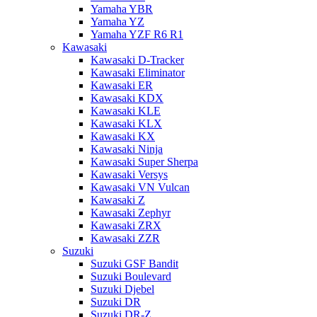
Yamaha YBR
Yamaha YZ
Yamaha YZF R6 R1
Kawasaki
Kawasaki D-Tracker
Kawasaki Eliminator
Kawasaki ER
Kawasaki KDX
Kawasaki KLE
Kawasaki KLX
Kawasaki KX
Kawasaki Ninja
Kawasaki Super Sherpa
Kawasaki Versys
Kawasaki VN Vulcan
Kawasaki Z
Kawasaki Zephyr
Kawasaki ZRX
Kawasaki ZZR
Suzuki
Suzuki GSF Bandit
Suzuki Boulevard
Suzuki Djebel
Suzuki DR
Suzuki DR-Z