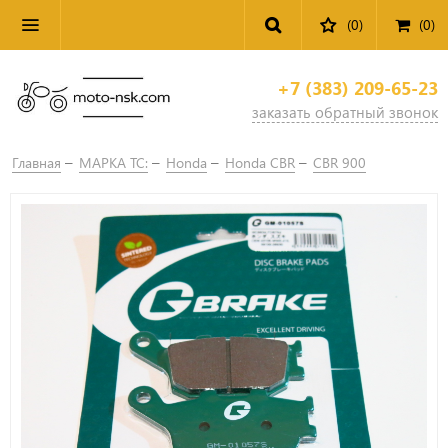
(0)
(
0
)
+7 (383) 209-65-23
заказать обратный звонок
Главная
МАРКА ТС:
Honda
Honda CBR
CBR 900