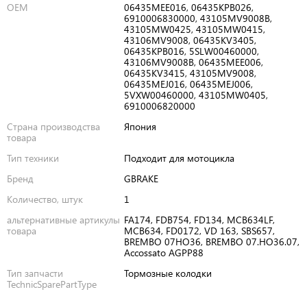
OEM
06435MEE016, 06435KPB026,
6910006830000, 43105MV9008B,
43105MW0425, 43105MW0415,
43106MV9008, 06435KV3405,
06435KPB016, 5SLW00460000,
43106MV9008B, 06435MEE006,
06435KV3415, 43105MV9008,
06435MEJ016, 06435MEJ006,
5VXW00460000, 43105MW0405,
6910006820000
Страна производства
Япония
товара
Тип техники
Подходит для мотоцикла
Бренд
GBRAKE
Количество, штук
1
альтернативные артикулы
FA174, FDB754, FD134, MCB634LF,
товара
MCB634, FD0172, VD 163, SBS657,
BREMBO 07HO36, BREMBO 07.HO36.07,
Accossato AGPP88
Тип запчасти
Тормозные колодки
TechnicSparePartType